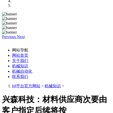
Previous
Next
网站导航
网站首页
关于我们
机械知识
机械自动化
联系我们
bjl平台官方网站
>
机械知识
>
兴森科技：材料供应商次要由
客户指定后续将按