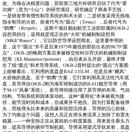
改。为领会决精度问题，苏联第三地方科研所启动了代号“霍
尔姆”（意为“小山”）的研究项目。研究确定了两条手艺线：
一是研发带有惯性制导系统的和术火箭；二是研发采用无线电
指令制导的火箭。前者代号为“圆点”（Точка），后者代号为
“鹞鹰”（Ястреб）。这两个项目都由航空工业部部属的OKB-2
设想局担任，该局就是现正在的“火炬”机械制制设想局
（МКБ“Факел”），它以防空导弹设想闻名。这里要申明的
是，这个“圆点”并不是后来1975年服役的那款出名的9K79“圆
点”，OKB-2的晚期方案后来被移交给科尔乔沃的机械制制设
想局（КБ Машиностроения），由后者从头开辟，最终才降
生了线“圆点”和术导弹系统。OKB-2昔时提出的“圆点”方案图
上能够看出，它利用的底盘是BAZ-135LM，也是后来“飓风”
火箭炮的底盘。至于“鹞鹰”方案，它打算利用高灵活性汽车底
盘，其导弹自OKB-2刚为海军研制成功的В-611舰空导弹（用
于М-11“风暴”系统）。新导弹间接沿用了原导弹的布局、气动
结构、节制系统和固体策动机。这种“通用化”本来被视为捷
径，能节流时间和成本，但成果并不抱负。因为打算配备核弹
头，而核弹头比本来的高爆和役部沉得多，导弹的沉心前移。
为了均衡这个问题，设想人员正在弹头整流罩上加拆了前置失
稳翼——一种安拆正在从翼前的小程度翼面，用来发生垂头力
矩，提高导弹的俯仰节制机能。导弹采用梁式导轨发射，底盘