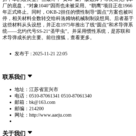
厂的底盘，“对象1040”因而也未被采用。“鹞鹰”项目正在1966
年正式终止。同时，OKB-2担任的惯性制导“圆点”方案也被叫
停，相关材料全数转交给科洛姆纳机械制制设想局。后者基于
这些材料从头设想，并正在1975年推出了线“圆点”和术导弹系
统——北约代号SS-21“圣甲虫”。并采用惯性系统，是苏联和
术导弹成长的主要。前往搜狐，查看更多。
发布于 : 2025-11-21 22:05
联系我们
地址：江苏省宜兴市
电话：0510-87061341 0510-87061340
邮箱：bk@163.com
邮编：214200
网址：http://www.aaeju.com
关于我们