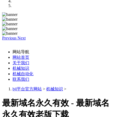
Previous
Next
网站导航
网站首页
关于我们
机械知识
机械自动化
联系我们
bjl平台官方网站
>
机械知识
>
最新域名永久有效 - 最新域名
永久有效老版下载