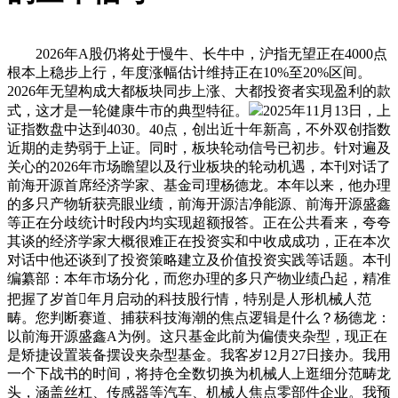
2026年A股仍将处于慢牛、长牛中，沪指无望正在4000点
根本上稳步上行，年度涨幅估计维持正在10%至20%区间。
2026年无望构成大都板块同步上涨、大都投资者实现盈利的款
式，这才是一轮健康牛市的典型特征。
2025年11月13日，上
证指数盘中达到4030。40点，创出近十年新高，不外双创指数
近期的走势弱于上证。同时，板块轮动信号已初步。针对遍及
关心的2026年市场瞻望以及行业板块的轮动机遇，本刊对话了
前海开源首席经济学家、基金司理杨德龙。本年以来，他办理
的多只产物斩获亮眼业绩，前海开源洁净能源、前海开源盛鑫
等正在分歧统计时段内均实现超额报答。正在公共看来，夸夸
其谈的经济学家大概很难正在投资实和中收成成功，正在本次
对话中他还谈到了投资策略建立及价值投资实践等话题。本刊
编纂部：本年市场分化，而您办理的多只产物业绩凸起，精准
把握了岁首年月启动的科技股行情，特别是人形机械人范
畴。您判断赛道、捕获科技海潮的焦点逻辑是什么？杨德龙：
以前海开源盛鑫A为例。这只基金此前为偏债夹杂型，现正在
是矫捷设置装备摆设夹杂型基金。我客岁12月27日接办。我用
一个下战书的时间，将持仓全数切换为机械人上逛细分范畴龙
头，涵盖丝杠、传感器等汽车、机械人焦点零部件企业。我预