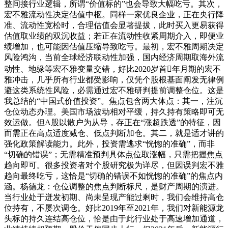
整间接行业逻辑，所谓“价值标的”也会导致大幅吃亏。其次，
宏不雅流动性决定估值中枢。同样一家优良企业，正在央行降
准、流动性宽松时，合理估值会显著提拔，此时买入更易获得
估值取业绩的双沉收益；若正在流动性收紧周期介入，即便业
绩增加，也可能因估值压缩导致吃亏。最初，宏不雅周期决定
风险鸿沟，当前全球经济联动性加强，国内经济周期取海外流
动性、地缘等宏不雅变量交错，好比2020岁首年月期的宏不
雅冲击，几乎所有行业都受影响，仅凭个股根基面阐发无律例
避这类系统性风险，必需通过宏不雅研判提前调整仓位。这是
我总结的“中国式价值投资”。焦点包含两大体点：其一，注沉
仓位动态办理。美国市场波动相对平缓，持久持有策略即可无
效运做。但A股以散户为从导，存正在“涨超跌透”的特征，因
而需正在高点适度减仓、低点判断加仓。其二，就是适才讲的
强化政策解读能力。此外，投资需逃求“恍惚的准确”，而非
“切确的错误”；无需精准预判具体点位取涨幅，只需把握焦点
趋向即可。很多投资者对个股研究极为详尽，但因误判宏不雅
趋向最终吃亏，这恰是“切确的错误不如恍惚的准确”的焦点内
涵。杨德龙：仓位调整的焦点判断标尺，是财产周期的演进。
当行业处于迸发初期、尚未呈现产能过剩时，我们会维持高仓
位持有，不屡次调仓。好比2019年至2021年，我们对新能源龙
头标的持久连结高仓位，恰是由于此行业处于高速增加通道，