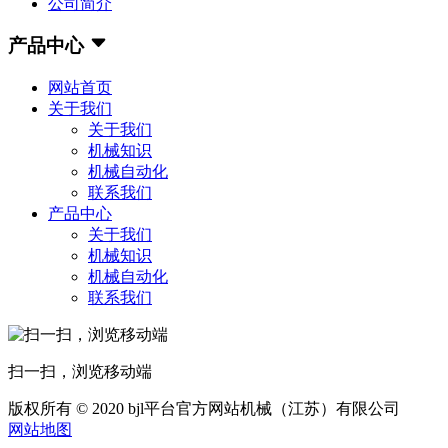
公司简介
产品中心
网站首页
关于我们
关于我们
机械知识
机械自动化
联系我们
产品中心
关于我们
机械知识
机械自动化
联系我们
扫一扫，浏览移动端
版权所有 © 2020 bjl平台官方网站机械（江苏）有限公司
网站地图