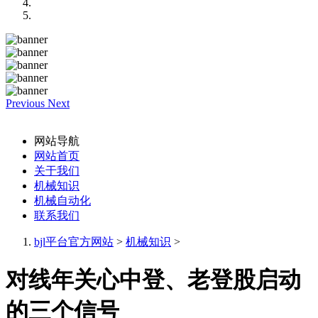
Previous
Next
网站导航
网站首页
关于我们
机械知识
机械自动化
联系我们
bjl平台官方网站
>
机械知识
>
对线年关心中登、老登股启动
的三个信号