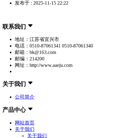
发布于 : 2025-11-15 22:22
联系我们
地址：江苏省宜兴市
电话：0510-87061341 0510-87061340
邮箱：bk@163.com
邮编：214200
网址：http://www.aaeju.com
关于我们
公司简介
产品中心
网站首页
关于我们
关于我们