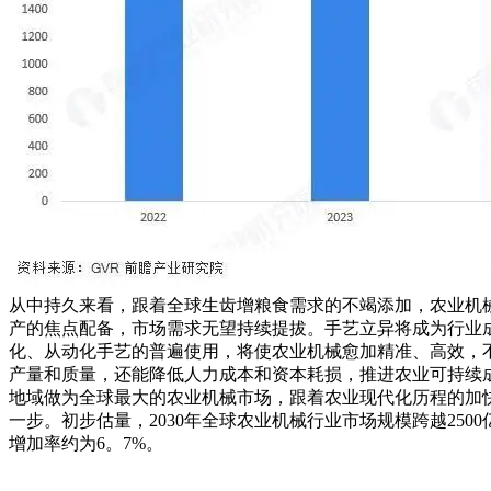
从中持久来看，跟着全球生齿增粮食需求的不竭添加，农业机
产的焦点配备，市场需求无望持续提拔。手艺立异将成为行业
化、从动化手艺的普遍使用，将使农业机械愈加精准、高效，
产量和质量，还能降低人力成本和资本耗损，推进农业可持续
地域做为全球最大的农业机械市场，跟着农业现代化历程的加
一步。初步估量，2030年全球农业机械行业市场规模跨越250
增加率约为6。7%。