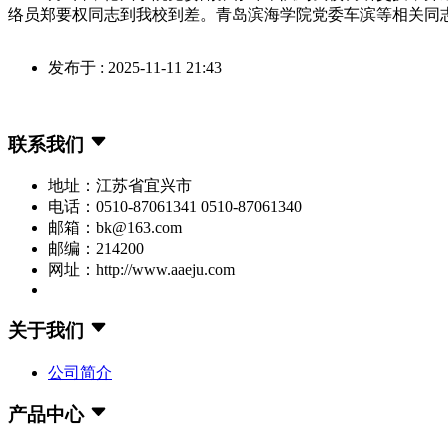
络员郑要权同志到我校到差。青岛滨海学院党委车滨等相关同
发布于 : 2025-11-11 21:43
联系我们
地址：江苏省宜兴市
电话：0510-87061341 0510-87061340
邮箱：bk@163.com
邮编：214200
网址：http://www.aaeju.com
关于我们
公司简介
产品中心