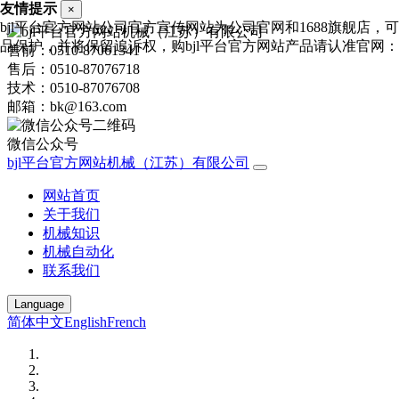
友情提示
×
bjl平台官方网站公司官方宣传网站为公司官网和1688旗舰店
品保护，并将保留追诉权，购bjl平台官方网站产品请认准官网：http://w
售前：0510-87061341
售后：0510-87076718
技术：0510-87076708
邮箱：bk@163.com
微信公众号
bjl平台官方网站机械（江苏）有限公司
网站首页
关于我们
机械知识
机械自动化
联系我们
Language
简体中文
English
French