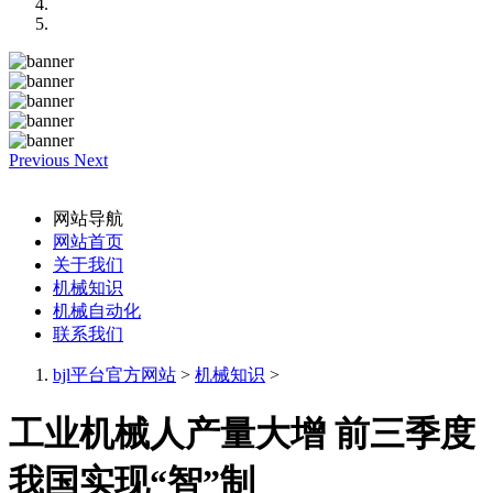
Previous
Next
网站导航
网站首页
关于我们
机械知识
机械自动化
联系我们
bjl平台官方网站
>
机械知识
>
工业机械人产量大增 前三季度
我国实现“智”制