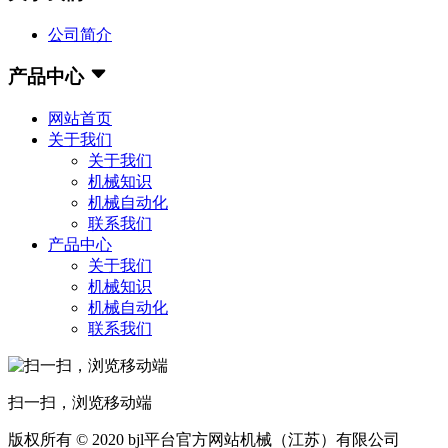
公司简介
产品中心
网站首页
关于我们
关于我们
机械知识
机械自动化
联系我们
产品中心
关于我们
机械知识
机械自动化
联系我们
扫一扫，浏览移动端
版权所有 © 2020 bjl平台官方网站机械（江苏）有限公司