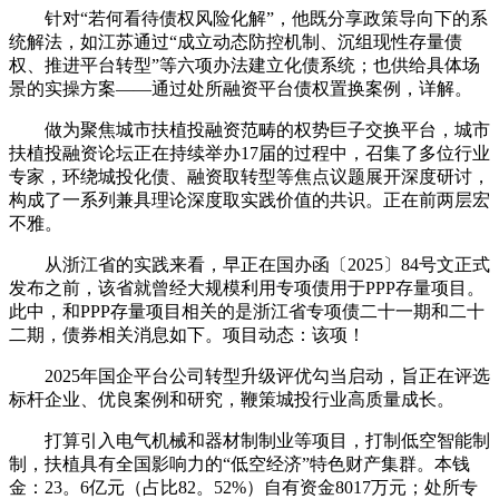
针对“若何看待债权风险化解”，他既分享政策导向下的系
统解法，如江苏通过“成立动态防控机制、沉组现性存量债
权、推进平台转型”等六项办法建立化债系统；也供给具体场
景的实操方案——通过处所融资平台债权置换案例，详解。
做为聚焦城市扶植投融资范畴的权势巨子交换平台，城市
扶植投融资论坛正在持续举办17届的过程中，召集了多位行业
专家，环绕城投化债、融资取转型等焦点议题展开深度研讨，
构成了一系列兼具理论深度取实践价值的共识。正在前两层宏
不雅。
从浙江省的实践来看，早正在国办函〔2025〕84号文正式
发布之前，该省就曾经大规模利用专项债用于PPP存量项目。
此中，和PPP存量项目相关的是浙江省专项债二十一期和二十
二期，债券相关消息如下。项目动态：该项！
2025年国企平台公司转型升级评优勾当启动，旨正在评选
标杆企业、优良案例和研究，鞭策城投行业高质量成长。
打算引入电气机械和器材制制业等项目，打制低空智能制
制，扶植具有全国影响力的“低空经济”特色财产集群。本钱
金：23。6亿元（占比82。52%）自有资金8017万元；处所专