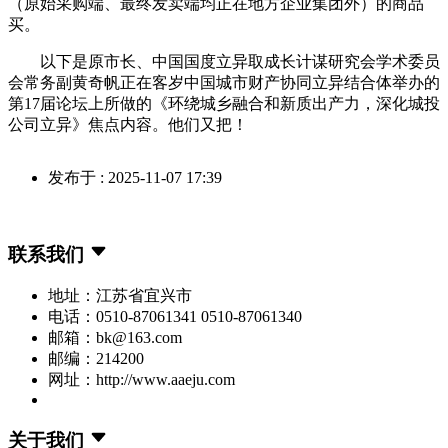
（原始采购端、最终发卖端均正在地方企业集团外）的商品
买。
以下是原市长、中国国度立异取成长计谋研究会学术委员
会常务副黄奇帆正在客岁中国城市财产协同立异结合体举办的
第17届论坛上所做的《环绕城乡融合和新质出产力，深化城投
公司立异》焦点内容。他们又把！
发布于 : 2025-11-07 17:39
联系我们
地址：江苏省宜兴市
电话：0510-87061341 0510-87061340
邮箱：bk@163.com
邮编：214200
网址：http://www.aaeju.com
关于我们