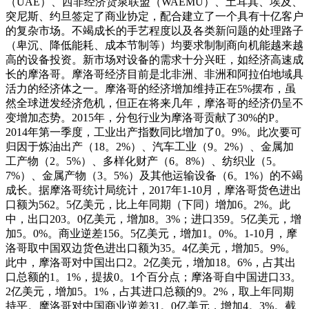
（UAE）、西非经济货泉联盟（WAEMU）、土耳其、埃及、
突尼斯、约旦签定了商业协定，配合建立了一个具有十亿客户
的复杂市场。不竭成长的手艺程度以及各类新问题的处理路子
（卑沉、降低能耗、成本节制等）均要求制制商向机能越来越
高的设备投资。新市场对设备的需求十分兴旺，如经济高速成
长的摩洛哥。摩洛哥经济目前是北非洲、非洲和阿拉伯地域具
活力的经济体之一。摩洛哥的经济增加维持正在5%摆布，虽
然全球迸发经济危机，但正在将来几年，摩洛哥的经济仍呈不
变增加态势。2015年，分包行业为摩洛哥贡献了30%的P。
2014年第一季度，工业出产指数同比增加了0。9%。此次要可
归因于炼油出产（18。2%）、汽车工业（9。2%）、金属加
工产物（2。5%）、多样化财产（6。8%）、纺织业（5。
7%）、金属产物（3。5%）及其他运输设备（6。1%）的不竭
成长。据摩洛哥统计局统计，2017年1-10月，摩洛哥货色进出
口额为562。5亿美元，比上年同期（下同）增加6。2%。此
中，出口203。0亿美元，增加8。3%；进口359。5亿美元，增
加5。0%。商业逆差156。5亿美元，增加1。0%。1-10月，摩
洛哥取中国双边货色进出口额为35。4亿美元，增加5。9%。
此中，摩洛哥对中国出口2。2亿美元，增加18。6%，占其出
口总额的1。1%，提拔0。1个百分点；摩洛哥自中国进口33。
2亿美元，增加5。1%，占其进口总额的9。2%，取上年同期
持平。摩洛哥对中国商业逆差31。0亿美元，增加4。3%。截