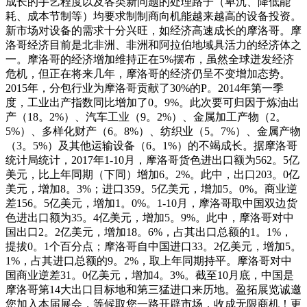
成长的手艺程度以及各类新问题的处理路子（卑沉、降低能
耗、成本节制等）均要求制制商向机能越来越高的设备投资。
新市场对设备的需求十分兴旺，如经济高速成长的摩洛哥。摩
洛哥经济目前是北非洲、非洲和阿拉伯地域具活力的经济体之
一。摩洛哥的经济增加维持正在5%摆布，虽然全球迸发经济
危机，但正在将来几年，摩洛哥的经济仍呈不变增加态势。
2015年，分包行业为摩洛哥贡献了30%的P。2014年第一季
度，工业出产指数同比增加了0。9%。此次要可归因于炼油出
产（18。2%）、汽车工业（9。2%）、金属加工产物（2。
5%）、多样化财产（6。8%）、纺织业（5。7%）、金属产物
（3。5%）及其他运输设备（6。1%）的不竭成长。据摩洛哥
统计局统计，2017年1-10月，摩洛哥货色进出口额为562。5亿
美元，比上年同期（下同）增加6。2%。此中，出口203。0亿
美元，增加8。3%；进口359。5亿美元，增加5。0%。商业逆
差156。5亿美元，增加1。0%。1-10月，摩洛哥取中国双边货
色进出口额为35。4亿美元，增加5。9%。此中，摩洛哥对中
国出口2。2亿美元，增加18。6%，占其出口总额的1。1%，
提拔0。1个百分点；摩洛哥自中国进口33。2亿美元，增加5。
1%，占其进口总额的9。2%，取上年同期持平。摩洛哥对中
国商业逆差31。0亿美元，增加4。3%。截至10月底，中国是
摩洛哥第14大出口目标地和第三猛进口来历地。盈拓展览诚邀
您加入本届展会，等候取您一路开辟市场，收成无限商机！更