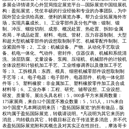
多展会详情请关心外贸局指定展览平台—国际展览中国组展机
构：盈拓展览，凭仗丰硕的行业经验和专业的办事团队，为中
国外贸企业供给高效、便利的展览办事。帮力企业拓展海外市
场，实现共赢成长。1、工业零部件及分包产物：锻制、锻
制、冲压、螺纹切削、成形、概况处置、热处置、拆卸/金属
布局，半成品处置、材料、电线、管材、压力容器制制、大型
和超大型机械零部件的设想取制制手艺、机械零配件制制、工
业紧固件等；2、工业：机械设备、产物、从动化手艺取设
备、机电一体化、气动件、密封件、仪器仪表、机械和系统清
洗、涂层防腐、丈量设备、泵阀、压缩机、机械部件的计较机
全体设想和计较机加工手艺、工业维修调养以及微加工手艺
等；3、工拆模具：东西、模具、细密机械零部件设想取制制
手艺等；4、电子电器：电子部件、电器部件、机电一体化部
件等；5、塑料橡胶：非金属加工、塑料橡胶零件加工及合成
材料等；6、工业办事：工程、研究、辅帮设想、工业设想、
研发、质量等。展出头具名积：5，000多平方米展商数量：
175家展商，来自12个国度不雅众数量：5，515人，11%来自
30个国度*凡本网说明来历：“盈拓国际展览”的所有做品，版
权均属于盈拓国际展览，转载请说明。*凡说明为其它来历的
消息，均转载自其它，转载目标正在于传送更多消息，并不代
表盈拓国际展览附和其概念及对其实正在性担任。，摩洛哥卡