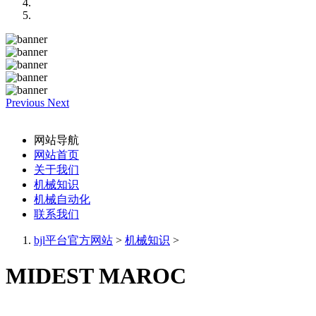
Previous
Next
网站导航
网站首页
关于我们
机械知识
机械自动化
联系我们
bjl平台官方网站
>
机械知识
>
MIDEST MAROC