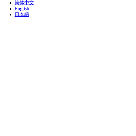
简体中文
English
日本語