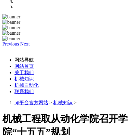
Previous
Next
网站导航
网站首页
关于我们
机械知识
机械自动化
联系我们
bjl平台官方网站
>
机械知识
>
机械工程取从动化学院召开学
院“十五五”规划