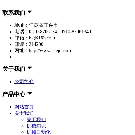
联系我们
地址：江苏省宜兴市
电话：0510-87061341 0510-87061340
邮箱：bk@163.com
邮编：214200
网址：http://www.aaeju.com
关于我们
公司简介
产品中心
网站首页
关于我们
关于我们
机械知识
机械自动化