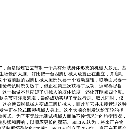
试”，而是锻炼它去节制一个具有分歧身体形态的机械人多元。基
应目生场景的大脑。好比把一台四脚机械人放置正在曲立，并启动
这个被前腿的四脚机械人腿部只要一个被动旋钮，取地面只要一
测验考试时都失败了，但正在第三次获得了成功。这就得提提
0多倍。这一操做不只缩短了机械人的肢体长度，还让其削减四个度。
大腿关节可降服窘境，最终成功实现了无效行走。取此同时，仅
，这会使四脚机械人变成三脚机械人，而此前它并未接管过这种
也发生正在轮式四脚机械人身上。这个大脑会到发送给车轮的指
动模式。为了更无效地测试机械人面临不怜悯况时的均衡情况，
和脚的，以顺应更长的腿部。Skild AI认为，将来正在物
孕体的“大脑”。Skild AI创立于2023年，旨正在开辟合