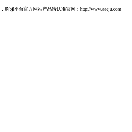
官方网站产品请认准官网：http://www.aaeju.com