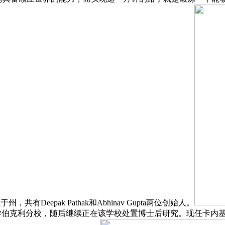
eepak Pathak和Abhinav Gupta两位创始人。
于大学伯克利分校，随后继续正在该学校处置博士后研究。现任卡内