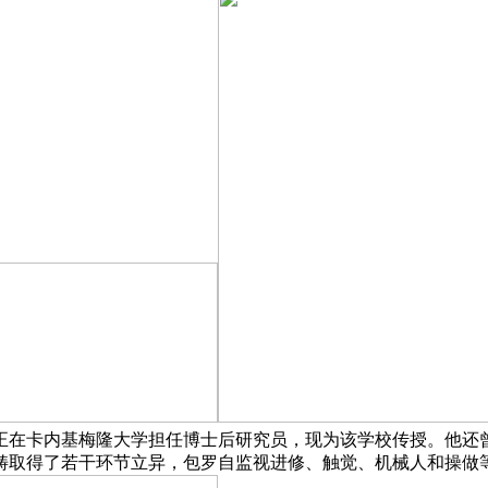
正在卡内基梅隆大学担任博士后研究员，现为该学校传授。他还
范畴取得了若干环节立异，包罗自监视进修、触觉、机械人和操做