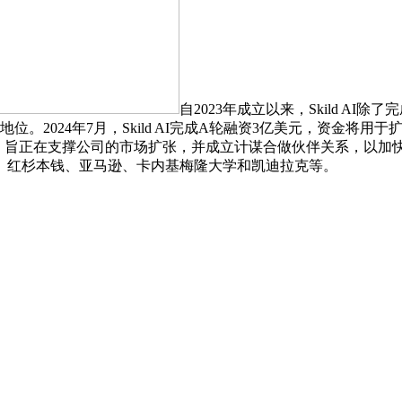
自2023年成立以来，Skild A
。2024年7月，Skild AI完成A轮融资3亿美元，资金将用于
美元，旨正在支撑公司的市场扩张，并成立计谋合做伙伴关系，以加快其
、红杉本钱、亚马逊、卡内基梅隆大学和凯迪拉克等。