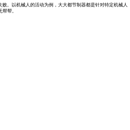
败。以机械人的活动为例，大大都节制器都是针对特定机械人
无帮帮。