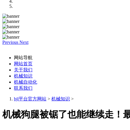
Previous
Next
网站导航
网站首页
关于我们
机械知识
机械自动化
联系我们
bjl平台官方网站
>
机械知识
>
机械狗腿被锯了也能继续走！最