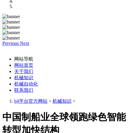
Previous
Next
网站导航
网站首页
关于我们
机械知识
机械自动化
联系我们
bjl平台官方网站
>
机械知识
>
中国制船业全球领跑绿色智能
转型加快结构