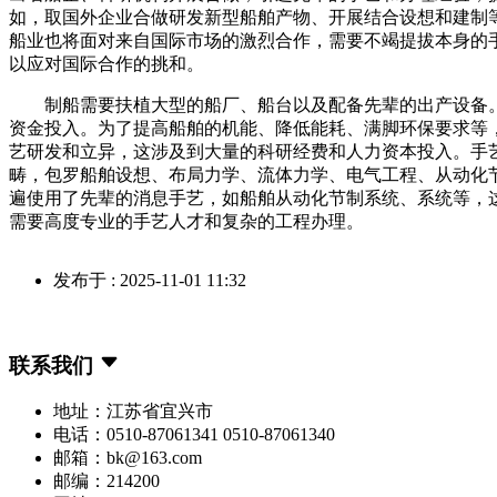
如，取国外企业合做研发新型船舶产物、开展结合设想和建制
船业也将面对来自国际市场的激烈合作，需要不竭提拔本身的
以应对国际合作的挑和。
制船需要扶植大型的船厂、船台以及配备先辈的出产设备。
资金投入。为了提高船舶的机能、降低能耗、满脚环保要求等
艺研发和立异，这涉及到大量的科研经费和人力资本投入。手
畴，包罗船舶设想、布局力学、流体力学、电气工程、从动化
遍使用了先辈的消息手艺，如船舶从动化节制系统、系统等，
需要高度专业的手艺人才和复杂的工程办理。
发布于 : 2025-11-01 11:32
联系我们
地址：江苏省宜兴市
电话：0510-87061341 0510-87061340
邮箱：bk@163.com
邮编：214200