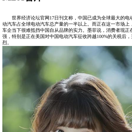
世界经济论坛官网17日刊文称，中国已成为全球最大的电
动汽车占全球电动汽车总产量的一半以上。而正在这一市场上
车企当下很难抵挡中国自从品牌的实力。墨菲说，消费者现正在
强，特别是正在美国对中国电动汽车征收跨越100%的关税后，
烈。