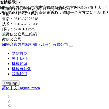
友情提示
×
bjl平台官方网站公司官方宣传网站为公司官网和1688旗舰店
均不受正品保护，并将保留追诉权，购bjl平台官方网站产品请认准官网：htt
售前：0510-87061341
售后：0510-87076718
技术：0510-87076708
邮箱：bk@163.com
微信公众号
bjl平台官方网站机械（江苏）有限公司
网站首页
关于我们
机械知识
机械自动化
联系我们
Language
简体中文
English
French