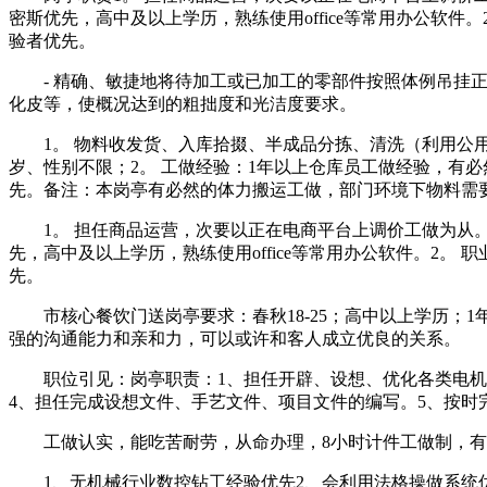
密斯优先，高中及以上学历，熟练使用office等常用办公软件
验者优先。
- 精确、敏捷地将待加工或已加工的零部件按照体例吊挂正
化皮等，使概况达到的粗拙度和光洁度要求。
1。 物料收发货、入库拾掇、半成品分拣、清洗（利用公用清洗
岁、性别不限；2。 工做经验：1年以上仓库员工做经验，有
先。备注：本岗亭有必然的体力搬运工做，部门环境下物料需
1。 担任商品运营，次要以正在电商平台上调价工做为从。2。
先，高中及以上学历，熟练使用office等常用办公软件。2。
先。
市核心餐饮门送岗亭要求：春秋18-25；高中以上学历；1
强的沟通能力和亲和力，可以或许和客人成立优良的关系。
职位引见：岗亭职责：1、担任开辟、设想、优化各类电机，
4、担任完成设想文件、手艺文件、项目文件的编写。5、按时
工做认实，能吃苦耐劳，从命办理，8小时计件工做制，有中
1、无机械行业数控钻工经验优先2、会利用法格操做系统优