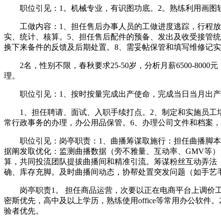
职位引见：1。机械专业，有识图功底。2。熟练利用画图软
工做内容：1、担任售后办事人员的工做进度逃踪，行程放置
实、统计、核算。5、担任售后配件的预备、发出及收受接管统
换下来备件的反馈及后期处置。8、需妥帖保管和填写维修记
2名，性别不限，春秋要求25-50岁，分析月薪6500-8
理。
职位引见：1、按时按量完成出产使命，完成当日当月出产使
1、担任聘请、面试、入职手续打点。2、制定和实施员工培
常行政事务的办理，办公用品保管。6、办理公司文件和档案，
职位引见：岗亭职责：1、曲播筹谋取施行：担任曲播脚本筹
据阐发取优化：监测曲播数据（旁不雅量、互动率、GMV等
算，共同投流团队提拔曲播间和精准引流。筹谋粉丝互动弄法
确、库存充脚。及时曲播间动态，协帮处置突发问题（如手艺
岗亭职责1。 担任商品运营，次要以正在电商平台上调价工做为
密斯优先，高中及以上学历，熟练使用office等常用办公软件
验者优先。