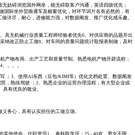
能无妨碍浏览国外网坐，能无碍取客户沟通，英语四级优先；
操做国际坐外贸曲通车及橱窗优化，对环节词片名有必然的，有
。工做详尽，耐心，进修能力强，对数据阐发、推广优化感乐趣。
。具无机械行业质量工程师经验者优先6。对供应商的品题开出
采纳改正防止工做8。对车间的质量问题统计取报表制做，及时
悉电机产物布局、出产工艺和质量节制。熟悉电机产物开辟流程；
4、。。。
；3、使用AI东西（豆包/KIMI等）优化文档处置、数据阐发
驾照，熟练驾驶 ；2、熟悉企业的运营办理流程，有大型企业或
6、具有优良的敬业。
做义务心，具有认实担任的工做立场。
使命。任职资历1。 春秋取学历：25 - 40岁，男女不限，