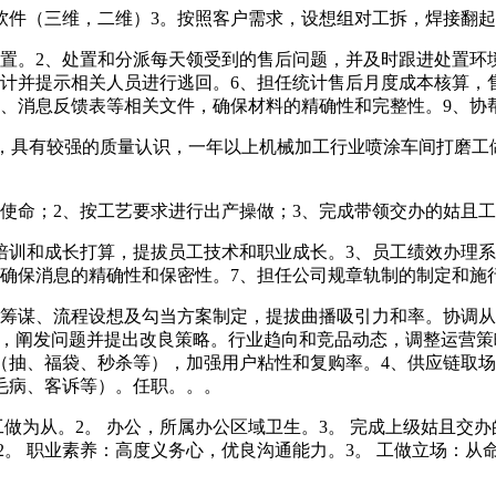
件（三维，二维）3。按照客户需求，设想组对工拆，焊接翻起
。2、处置和分派每天领受到的售后问题，并及时跟进处置环境
计并提示相关人员进行逃回。6、担任统计售后月度成本核算，
实、消息反馈表等相关文件，确保材料的精确性和完整性。9、协
000元，具有较强的质量认识，一年以上机械加工行业喷涂车间打
命；2、按工艺要求进行出产操做；3、完成带领交办的姑且工
训和成长打算，提拔员工技术和职业成长。3、员工绩效办理系
确保消息的精确性和保密性。7、担任公司规章轨制的制定和施
谋、流程设想及勾当方案制定，提拔曲播吸引力和率。协调从
），阐发问题并提出改良策略。行业趋向和竞品动态，调整运营策
（抽、福袋、秒杀等），加强用户粘性和复购率。4、供应链取
毛病、客诉等）。任职。。。
从。2。 办公，所属办公区域卫生。3。 完成上级姑且交办的其他
。2。 职业素养：高度义务心，优良沟通能力。3。 工做立场：