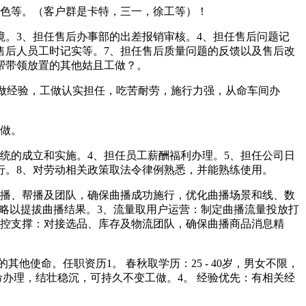
色等。（客户群是卡特，三一，徐工等）！
。3、担任售后办事部的出差报销审核。4、担任售后问题记
售后人员工时记实等。7、担任售后质量问题的反馈以及售后改
帮带领放置的其他姑且工做？。
磨工做经验，工做认实担任，吃苦耐劳，施行力强，从命车间办
做。
统的成立和实施。4、担任员工薪酬福利办理。5、担任公司日
行。8、对劳动相关政策取法令律例熟悉，并能熟练使用。
播、帮播及团队，确保曲播成功施行，优化曲播场景和线、数
略以提拔曲播结果。3、流量取用户运营：制定曲播流量投放打
场控支撑：对接选品、库存及物流团队，确保曲播商品消息精
使命。任职资历1。 春秋取学历：25 - 40岁，男女不限，
从命办理，结壮稳沉，可持久不变工做。4。 经验优先：有相关经