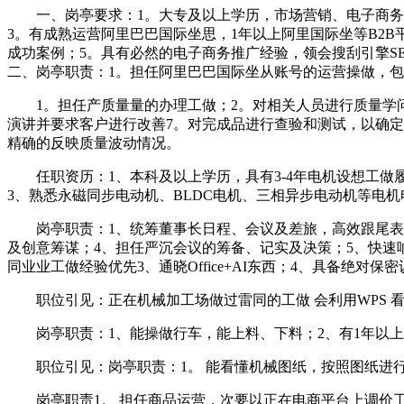
一、岗亭要求：1。大专及以上学历，市场营销、电子商务专
3。有成熟运营阿里巴巴国际坐思，1年以上阿里国际坐等B2
成功案例；5。具有必然的电子商务推广经验，领会搜刮引擎S
二、岗亭职责：1。担任阿里巴巴国际坐从账号的运营操做，
1。担任产质量量的办理工做；2。对相关人员进行质量学问
演讲并要求客户进行改善7。对完成品进行查验和测试，以确
精确的反映质量波动情况。
任职资历：1、本科及以上学历，具有3-4年电机设想工做履
3、熟悉永磁同步电动机、BLDC电机、三相异步电动机等电
岗亭职责：1、统筹董事长日程、会议及差旅，高效跟尾表里部事
及创意筹谋；4、担任严沉会议的筹备、记实及决策；5、快速
同业业工做经验优先3、通晓Office+AI东西；4、具备绝
职位引见：正在机械加工场做过雷同的工做 会利用WPS 看
岗亭职责：1、能操做行车，能上料、下料；2、有1年以上
职位引见：岗亭职责：1。 能看懂机械图纸，按照图纸进行
岗亭职责1。 担任商品运营，次要以正在电商平台上调价工做为