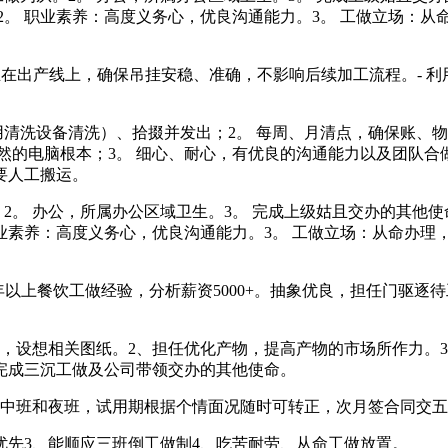
。2。 职业素养：高度义务心，优良沟通能力。3。 工做立场：
在出产线上，确保吊挂安稳、准确，不影响后续加工流程。- 利
设备清洗）、拾掇并发出；2。 每周、月清点，确保账、物、卡分
必然的电脑根本；3。 细心、耐心，有优良的沟通能力以及团队合
要人工搬运。
 办公，所属办公区域卫生。3。 完成上级姑且交办的其他使命。任
 职业素养：高度义务心，优良沟通能力。3。 工做立场：从命办
年以上餐饮工做经验，分析薪资5000+。抽象优良，担任门驱
设想相关图纸。2、担任优化产物，提高产物的市场所作力。3
完成三沉工做及公司带领交办的其他使命。
班和夜班，试用期根据个情面况随时可转正，次月签合同交五险一
先3、能顺应三班倒工做制4、吃苦耐劳、从命工做放置。