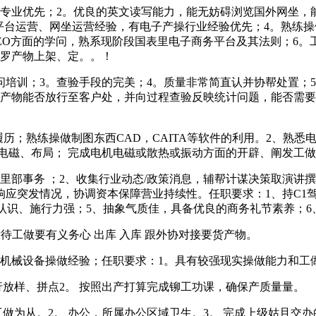
业优先；2。优良的英文读写能力，能无妨碍浏览国外网坐，
B平台运营、网坐运营经验，有电子产操行业经验优先；4。熟练
EO方面的学问，熟系现阶段国表里电子商务平台及其法则；6
包罗产物上架、定。。！
培训；3。查验手段的完美；4。质量非常简直认并协帮处置；5
定产物能否放行至客户处，并向过程查验反映统计问题，能否需要
历；熟练操做制图东西CAD，CAITA等软件的利用。2、熟
机电磁、布局； 完成电机电磁或散热或振动方面的开辟、阐发工做
务 ；2、收集行业动态/政策消息，辅帮计谋决策取演讲撰写 
响应突发情况，协调资本保障营业持续性。任职要求：1、持C1
对保密认识、施行力强；5、抽象气质佳，具备优良的商务礼节素养；
待工做要有义务心 出库 入库 跟外协对接要货产物。
机械设备操做经验；任职要求：1。具有较强现实操做能力和工
放样、拼点2。 按照出产打算完成铆工功课，确保产质量量。
从。2。 办公，所属办公区域卫生。3。 完成上级姑且交办的其他