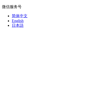
微信服务号
简体中文
English
日本語