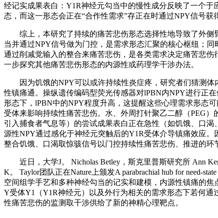
经记实成果表白：Y1R神经元勾当中的慢性成分反映了一个于
态，而这一形态会正在“合作性需求”存正在时通过NPY信号获
综上，本研究了持续的痛苦悲伤形态选择性地导致了外侧臂
当并通过NPY信号做为门控，是需求形态汇聚的核心枢纽；同
通过削减觉输入的整合来痛苦悲伤，是各类需求决定痛苦悲伤
一步探究其他痛苦悲伤形态的内源性或药理学干涉办法。
因为饥饿的NPY可以或许持续性炎症疼，研究者们猜测体内
性镇痛通。操纵遗传编码型荧光传感器对lPBN内NPY进行正
形态下，lPBN中的NPY程度升高，这提醒这些心理需求形态可能
受体来影响持续性痛苦悲伤。水、外周打针聚乙二醇（PEG）
引入捕食者气息等）的尝试成果表白正在急性（如饥饿、口渴、
源性NPY通过感化于神经元突触后的Y1R受体介导镇痛效应。因而
整合饥饿、口渴取惊骇信号以门控持续性痛苦悲伤、推进的环
近日，大学J。 Nicholas Betley，斯克里普斯研究所 Ann Ken
K。 Taylor团队正在Nature上颁发A parabrachial hub for need-state 
空间组学手艺和多种神经勾当的记实和建模，内源性镇痛的焦
Y受体Y1（Y1R神经元）以及外行为相关的需求形态下若何通
性痛苦悲伤的监测取干涉供给了新的神精心理靶点。