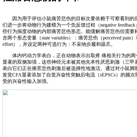
因为用于评估小鼠痛苦悲伤的目标次要依赖于可察看到的应
们进一步将动物行为建模为一个负反馈过程（negative feedback
些行为揣度动物的内部痛苦悲伤形态。能缓解痛苦悲伤但需要
含两个形态变量（state variables）：痛苦悲伤（perceived pain
effort），并设定两种可选行为：不采纳步履和舔爪。
体内钙动力学表白，正在动物表示出取疼 痛相关行为的两
显著的双侧加强，这些神经元未被其他先本性厌恶刺激（三甲基
表白它们正在痛苦悲伤刺激后被选择性地激活。通过对小鼠脚部
发觉CFA显著添加了自觉兴奋性突触后电流（sEPSCs）的频
受的兴奋性输入加强。