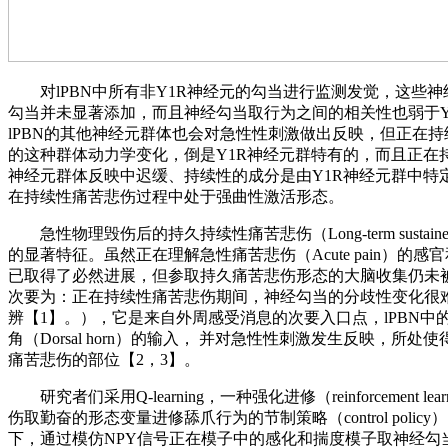
对lPBN中所有非Y1R神经元的勾当进行监测发觉，这些神
勾当并未显著添加，而且神经勾当取行为之间的相关性也弱于Y
lPBN的其他神经元群体也会对急性性刺激做出反映，但正在
的这种群体动力学变化，倒是Y1R神经元群特有的，而且正在
神经元群体反映中迟缓、持续性的成分是由Y1R神经元群中特
在持续性痛苦悲伤过程中处于强曲性激活形态。
急性物理毁伤后的持久持续性痛苦悲伤（Long-term sustain
的显著特征。虽然正在理解急性痛苦悲伤（Acute pain）的
已取得了必然进展，但参取持久痛苦悲伤形态的大脑收集仍未
次要为：正在持续性痛苦悲伤期间，神经勾当的分歧性变化很
辨【1】。），它是来自外周感受消息的次要入口点，lPBN中
角（Dorsal horn）的输入， 并对急性性刺激发生反映，所处
痛苦悲伤的部位【2，3】。
研究者们采用Q-learning，一种强化进修（reinforcement l
伤取勤奋的形态变量进修舔爪行为的节制策略（control poli
下，通过模仿NPY信号正在模子中的感化和揣度模子取神经勾