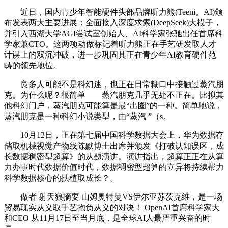
近日，国内青少年智能硬件头部品牌听力熊(Teeni。AI)颁
布发表两大主要进展：全面接入深度求索(DeepSeek)大模子，
并引入西湖大学AGI尝试室创始人、AI科学家张驰出任首席科
学家兼CTO。这两项动做标记着听力熊正在手艺研发取人才
计谋上的双沉冲破，进一步巩固其正在青少年AI教育硬件范
畴的领先地位。
良多人可能不是科幻迷，也正在日常糊口中接触过蒸汽朋
克。为什么呢？很简单——蒸汽朋克几乎无处不正在。比拟其
他科幻门户，蒸汽朋克可能算是最“出圈”的一种。简单地说，
蒸汽朋克是一种科幻小说类型，由“蒸汽 ”（s。
10月12日，正在第七届中国科学数据大会上，华为数据存
储取机械视觉产物线陈默博士出席并颁发《打破认知误区，成
长数据稠密型超算》的从题演讲。演讲指出，超算正正在从算
力办事时代数据价值时代，数据稠密型超算的立异将持续帮力
科学数据核心的扶植取成长？。
做者 射天狼摘要 山姆奥特曼VS伊尔亚苏茨克维，是一场
贸易现实从义取手艺抱负从义的对决！ OpenAI首席科学家大
和CEO 从11月17日至当月底，是全球AI人最严重兴奋的时