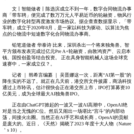
文丨智能做者丨陈选滨成立不到一年，数字合同物流办事
商「带车聘」便完成了数万万元人平易近币的轮融资，物风行
业的数字化转型再度激发市场热议。据企查查数据显示，「带
车聘」成立于2020年8月，是一家以科技为驱动、以算法为焦
点的公物流中短途数字化合同物流办事商。
铅笔道做者 华泰诗 比来，深圳杀出一个将来独角兽。智
平方颁布发表完成过亿元Pre A+轮融资，由敦鸿资产、云启本
钱、国投创盈等结合投资。 正在具身智能机械人这场全球竞
速赛中，一家成立仅？。
记者 ｜ 韩希言编纂 ｜ 吴晋娜这一次，距离“AI第一股”的
降生实的不远了。就正在几天前，港交所文件披露，商汤科技
通过上市聆讯，估计很快会正在港交所上市，IPO打算募资10
亿美元，成为全球最大AI独角兽IPO。
正在由ChatGPT掀起的一波又一波AI高潮中，OpenAI绝
对是当之无愧的C位。然后又闹出一场堪比“宫斗”的内部动
荡，间接火出圈。当然正在AI手艺和成长商，OpenAI的贡献
是庞大的。近日，《天然》揭晓了2023 年度十大人物（Nature
＇s 10）。