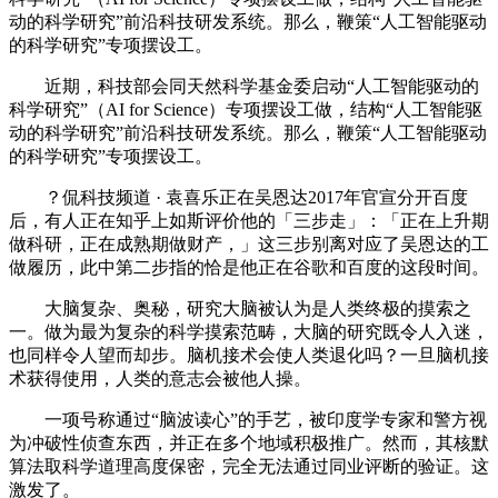
动的科学研究”前沿科技研发系统。那么，鞭策“人工智能驱动
的科学研究”专项摆设工。
近期，科技部会同天然科学基金委启动“人工智能驱动的
科学研究”（AI for Science）专项摆设工做，结构“人工智能驱
动的科学研究”前沿科技研发系统。那么，鞭策“人工智能驱动
的科学研究”专项摆设工。
？侃科技频道 · 袁喜乐正在吴恩达2017年官宣分开百度
后，有人正在知乎上如斯评价他的「三步走」：「正在上升期
做科研，正在成熟期做财产，」这三步别离对应了吴恩达的工
做履历，此中第二步指的恰是他正在谷歌和百度的这段时间。
大脑复杂、奥秘，研究大脑被认为是人类终极的摸索之
一。做为最为复杂的科学摸索范畴，大脑的研究既令人入迷，
也同样令人望而却步。脑机接术会使人类退化吗？一旦脑机接
术获得使用，人类的意志会被他人操。
一项号称通过“脑波读心”的手艺，被印度学专家和警方视
为冲破性侦查东西，并正在多个地域积极推广。然而，其核默
算法取科学道理高度保密，完全无法通过同业评断的验证。这
激发了。