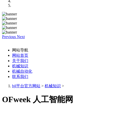
Previous
Next
网站导航
网站首页
关于我们
机械知识
机械自动化
联系我们
bjl平台官方网站
>
机械知识
>
OFweek 人工智能网