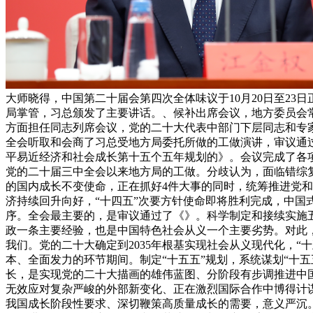
大师晓得，中国第二十届会第四次全体味议于10月20日至23
局掌管，习总颁发了主要讲话。、候补出席会议，地方委员会
方面担任同志列席会议，党的二十大代表中部门下层同志和专
全会听取和会商了习总受地方局委托所做的工做演讲，审议通
平易近经济和社会成长第十五个五年规划的》。会议完成了各
党的二十届三中全会以来地方局的工做。分歧认为，面临错综
的国内成长不变使命，正在抓好4件大事的同时，统筹推进党
济持续回升向好，“十四五”次要方针使命即将胜利完成，中国
序。全会最主要的，是审议通过了《》。科学制定和接续实施
政一条主要经验，也是中国特色社会从义一个主要劣势。对此
我们。党的二十大确定到2035年根基实现社会从义现代化，“
本、全面发力的环节期间。制定“十五五”规划，系统谋划“十五
长，是实现党的二十大描画的雄伟蓝图、分阶段有步调推进中
无效应对复杂严峻的外部新变化、正在激烈国际合作中博得计
我国成长阶段性要求、深切鞭策高质量成长的需要，意义严沉