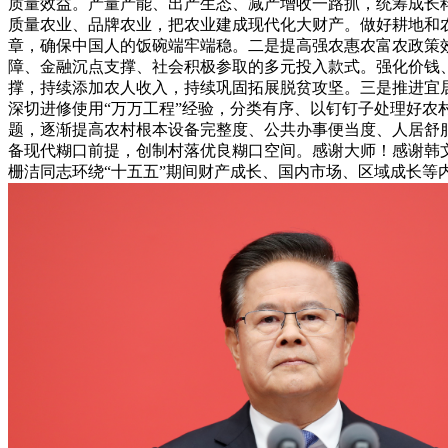
质量效益。产量产能、出产生态、减产增收一路抓，统筹成长
质量农业、品牌农业，把农业建成现代化大财产。做好耕地和
章，确保中国人的饭碗端牢端稳。二是提高强农惠农富农政策
障、金融沉点支撑、社会积极参取的多元投入款式。强化价钱
撑，持续添加农人收入，持续巩固拓展脱贫攻坚。三是推进宜
深切进修使用“万万工程”经验，分类有序、以钉钉子处理好农
题，逐渐提高农村根本设备完整度、公共办事便当度、人居舒
备现代糊口前提，创制村落优良糊口空间。感谢大师！感谢韩
栅洁同志环绕“十五五”期间财产成长、国内市场、区域成长等