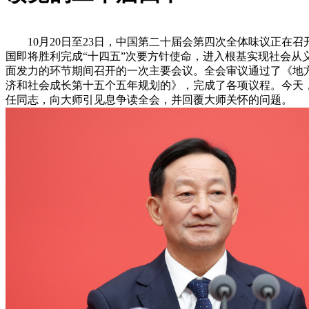
10月20日至23日，中国第二十届会第四次全体味议正在召
国即将胜利完成“十四五”次要方针使命，进入根基实现社会从
面发力的环节期间召开的一次主要会议。全会审议通过了《地
济和社会成长第十五个五年规划的》，完成了各项议程。今天
任同志，向大师引见息争读全会，并回覆大师关怀的问题。