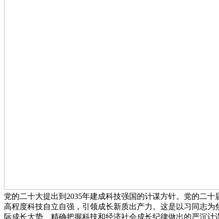
党的二十大提出到2035年建成科技强国的计谋方针。党的二
高程度科技自立自强，引领成长新质出产力。这是以习同志为
际成长大势、精确把握科技和经济社会成长纪律做出的严沉计谋