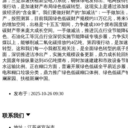
发布于 : 2025-10-26 09:30
联系我们
地址：江苏省宜兴市