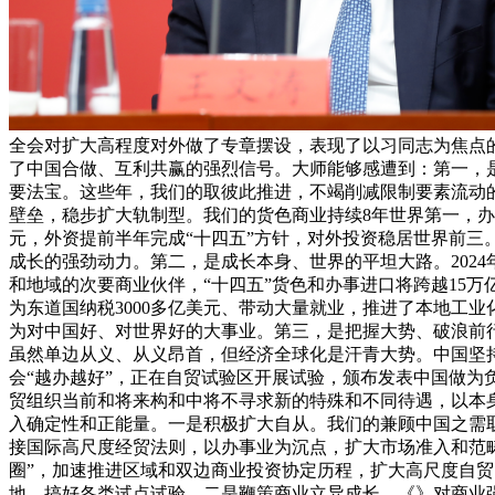
全会对扩大高程度对外做了专章摆设，表现了以习同志为焦点
了中国合做、互利共赢的强烈信号。大师能够感遭到：第一，
要法宝。这些年，我们的取彼此推进，不竭削减限制要素流动的“
壁垒，稳步扩大轨制型。我们的货色商业持续8年世界第一，办
元，外资提前半年完成“十四五”方针，对外投资稳居世界前三
成长的强劲动力。第二，是成长本身、世界的平坦大路。2024年
和地域的次要商业伙伴，“十四五”货色和办事进口将跨越15万
为东道国纳税3000多亿美元、带动大量就业，推进了本地工
为对中国好、对世界好的大事业。第三，是把握大势、破浪前
虽然单边从义、从义昂首，但经济全球化是汗青大势。中国坚
会“越办越好”，正在自贸试验区开展试验，颁布发表中国做为
贸组织当前和将来构和中将不寻求新的特殊和不同待遇，以本
入确定性和正能量。一是积极扩大自从。我们的兼顾中国之需
接国际高尺度经贸法则，以办事业为沉点，扩大市场准入和范
圈”，加速推进区域和双边商业投资协定历程，扩大高尺度自
地，搞好各类试点试验。二是鞭策商业立异成长。《》对商业