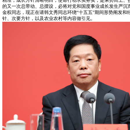
精准，成长方针清晰明白，使命行动求实务实，是乘势而上、
的又一次总带动、总摆设，必将对党和国度事业成长发生严沉
金权同志，现正在请韩文秀同志环绕“十五五”期间形势阐发和
针、次要方针，以及农业农村等内容做引见。