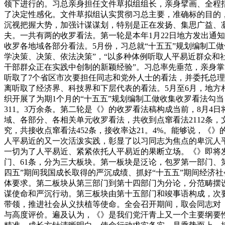
领下进行的。习总亲身担任文件草拟组组长，亲身擘画、全程
了决定性感化。文件草拟组认实贯彻习总主要，准确标的目的
沉视把握大势，加强计谋谋划，特别是正在发扬、集思广益、
夫。一共有两的收罗看法。第一轮是本年1月22日地方发出通知
收罗各地域各部分看法。5月份，习总就“十五五”规划编制工做
学决策、决策、依法决策”，“以多种体例听取人平易近群众和
干部群众正在实践中创制的新颖经验”。习总率先垂范，亲身掌
听取了7个省区市次要担任同志和党外人士的看法，并委托总理
离听取了经济界、科技界和下层代表的看法。5月至6月，地方
织开展了为期1个月的“十五五”规划编制工做收集收罗看法勾
311。3万余条。第二轮是《》的收罗看法稿构成当前，8月4
域、各部分、各相关单元收罗看法，共收到点窜看法2112条
究，共接收点窜看法452条，接收率达21。4%。能够说，《
人平易近的又一次活泼实践，彰显了以习同志为焦点的卑沉人
一切为了人平易近、紧紧依托人平易近的果断立场。《》即将发
门、61条，分为三大板块。第一板块是泛论，包罗第一部门、
四五”期间我国成长取得的严沉成绩、抓好“十五五”期间经济
体要求。第二板块从第三部门到第十四部门为分论，分范畴摆设
谋使命和严沉行动。第三板块由第十五部门和竣事语构成，次
带领，推进社会从义扶植等使命。全会召开期间，取会同志对
与高度评价。遍及认为，《》是我们党汗青上又一个主要纲要