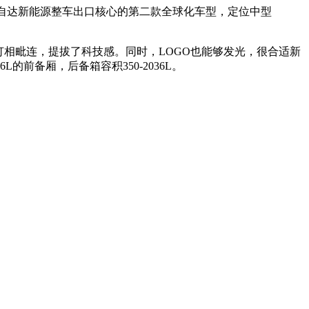
马自达新能源整车出口核心的第二款全球化车型，定位中型
相毗连，提拔了科技感。同时，LOGO也能够发光，很合适新
的前备厢，后备箱容积350-2036L。