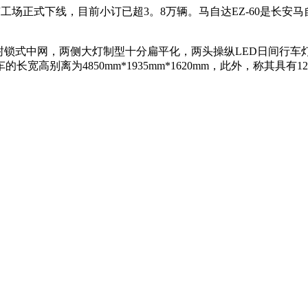
工场正式下线，目前小订已超3。8万辆。马自达EZ-60是长安
锁式中网，两侧大灯制型十分扁平化，两头操纵LED日间行车灯
离为4850mm*1935mm*1620mm，此外，称其具有126L