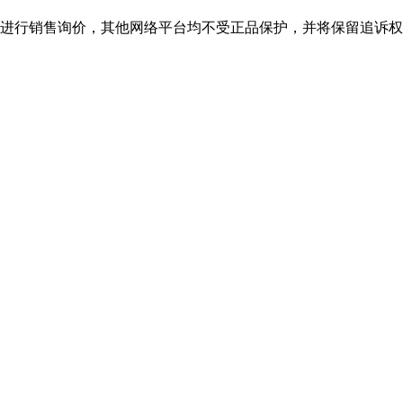
行销售询价，其他网络平台均不受正品保护，并将保留追诉权，购bjl平台