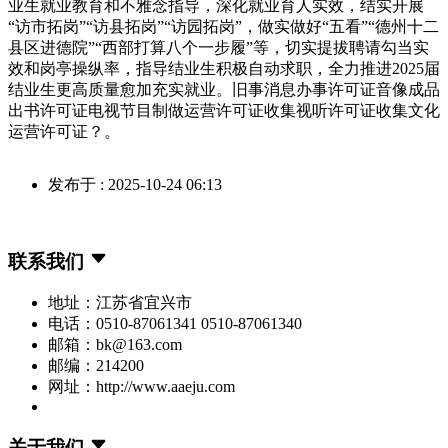
业生就业教育和不雅念指导，深化就业育人实效，结实开展
“访市拓岗”“访县拓岗”“访园拓岗”，做实做好“五看”“德州十二
县区进德院”“西部打算八个一步履”等，切实提拔聘请勾当实
效和岗亭操纵率，指导结业生积极自动求职，全力推进2025届
结业生更高质量愈加充实就业。旧事消息办事许可证音像成品
出书许可证电视节目制做运营许可证收集视听许可证收集文化
运营许可证？。
发布于 : 2025-10-24 06:13
联系我们
地址：江苏省宜兴市
电话：0510-87061341 0510-87061340
邮箱：bk@163.com
邮编：214200
网址：http://www.aaeju.com
关于我们