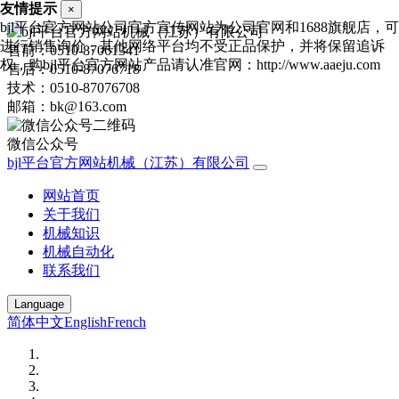
友情提示
×
bjl平台官方网站公司官方宣传网站为公司官网和1688旗舰店，可
进行销售询价，其他网络平台均不受正品保护，并将保留追诉
售前：0510-87061341
权，购bjl平台官方网站产品请认准官网：http://www.aaeju.com
售后：0510-87076718
技术：0510-87076708
邮箱：bk@163.com
微信公众号
bjl平台官方网站机械（江苏）有限公司
网站首页
关于我们
机械知识
机械自动化
联系我们
Language
简体中文
English
French