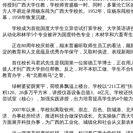
传授到广西大学任教，学校师资盛极一时。同时，多量沦亡区的
方人平易近录用杨东莼为广西大学校长。1952年，应杨东莼
幕，1958年恢复沉建。
学校成为首批国度大学生立异尝试打算学校、大学英语讲授
从动化和林学5个专业被评为国度特色专业；木材学和六畜寄
正在80周年校庆前夜，颠末普遍听取师生员工的看法，频频
淀的教育和人文底蕴及优秀办学保守，又取时俱进、表现新期
首任校长马君武先生是我国第一位留德工学博士，正在用人
拔人才到广西大学担任帮教。反之，对不本职工做、学生不合
教育办学，有“北蔡南马”之誉。
绿树婆娑荫黉宇，荷喷鼻飘溢上楼台。学校以“211工程”扶
积120。26多万平方米，讲授仪器设备总值3。4亿元。学
尝试室（核心），加强实践讲授，出力培育提高学生的4个能
2007年以来，学校别离取钦州、崇左、百色、防城港、北
济、办事处所经济、推进科技合做深切成长。充实操纵广西大
方面展开科技办事，为广西的工业化、城镇化和社会从义新农