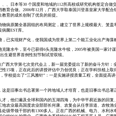
、日本等30 个国度和地域的112所高校或研究机构签定合做
育合做。2006年12月，广西大学取泰国川登喜皇家大学配合组
生教育的成长创制了优良的前提。
物病原菌全基因组的布局测定，建立了世界上规模最大、笼盖率
病菌EST库。
，已实现财产化，使我国成为世界上第二个能工业化出产海藻
克隆水牛，至今已获得6头克隆水牛犊，2005年被美国一家计
育出生避世界首例性别节制试管双犊。
广西大学第七次党代会上，新一届党委提出了新的奋斗方针：全面
记性15项，正在此后的讲授评估中力创优良；正在学科扶植上取
此，学校提出了“三风雅针”：一是实施讲授质量工程，全面提高
这是旧事出书总署第一个跨地域人才培育，也是旧事出书总署正
人才，他们遍及全球和国内的五湖四海，为中华平易近族的回复
岸三地农业最高国度农业部部长何康、农复会从任李崇道、农牧
任县处级带领干部的有1300多人。正在广西的机械、电力、水