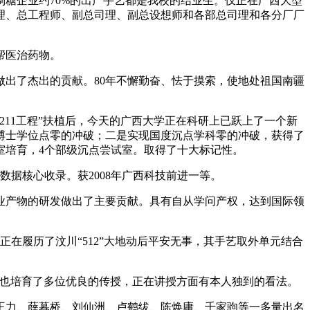
制糖企业约70%的出产手艺都是我校的结业生。仅正在广西大型
司理、总工程师、副总司理、副总设想师和各部总司理和各分厂厂
帮医治药物。
做出了杰出的贡献。80年不懈勤奋、怯于摸索，使地处祖国南疆
11工程”扶植后，今天的广西大学正在科研上已跃上了一个新
现博士学位点零的冲破；二是实现国度沉点学科零的冲破，获得了
室培育，4个部级沉点尝试室。取得了十大标记性。
据核心收录。获2008年广西科技前进一等。
产物的研发做出了主要贡献。具有自从学问产权，达到国际领
在履历了汶川“512”大地动后平安无事，其手艺取外单元结合
也培育了多位优良的传授，正在讲授方面有本人独到的看法。
王力、薛暮桥、刘仙洲、卢鹤绂、陈焕庸、千家驹等一多量出名