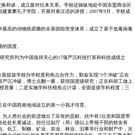
交换和谈，成立敌对往来关系。学校还操纵地处中国东盟商业区
建素攀孔子学院，开展对泰汉语的讲授；2007年9月，学校成
最高的动物病原菌的全基因组突变体库；成立了基于低毒病毒
糖的国度。
谋研究所列为中国值得关心的17项严沉科技打算和科技成绩之
提拔学校办学程度和焦点合作力，勤奋实现“3个冲破”正在
得严沉冲破，博士点翻一番，获得国度级研究；正在科研工做上
讲授质量；二是实施学科扶植焦点计谋，全面提拔学科程度；三
在中国西南地域设立的第一小我才培育。
、为人类社会的前进做出了应有的贡献。此中有1位党和国度带
渔业处处长黄诚达。担任过副厅（局）级以上带领干部的校友有
利水电、化工、制糖、矿业、农业、林业、旧事等行业和财产中，次