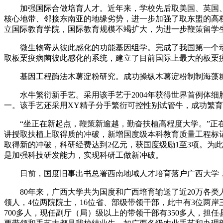
加强国际合做培育人才。近年来，学校先后取美国、英国、、
核心地带、邻接东南亚的地缘劣势，进一步加强了取东盟的高档教
立国际教育学院，国际教育规模不竭扩大，为进一步鞭策留学
微生物寄从彼此感化的功能基因组学。完成了我国第一个动
取板栗疫病菌彼此感化的系统，建立了目前国际上最大的板栗疫
基因工程酶法木薯淀粉研究。成功操纵木薯淀粉制制海藻糖
水牛繁衍新手艺。采用该手艺于2004年获得世界首例体细胞
一。该手艺还采用XY精子分手繁衍可控性别试管牛，成功繁
“坐正在新起点，鞭策新逾越，勤奋扶植高程度大学。”正在
讲授取扶植上取得质的冲破，新增国度级本科教育质量工程标
取得新的冲破，科研经费达到2亿元，获国度级励1至3项。为
是加强科技研发能力，实现科研工做新冲破。
日前，国度旧事出书总署西南地域人才培育落户广西大学，
80年来，广西大学共为国度和广西培育输送了近20万各类
领人，4位两院院士，16位省、部级带领干部，此中有3位两
700多人，现任副厅（局）级以上的带领干部有350多人，担