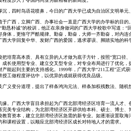
程度步入了令国内同业另眼相看的新高度。
沉，四时鸟语花喷鼻，今日的广西大学已成为自治区文明单元
于广西，立脚广西、办事社会一直是广西大学的办学标的目的。
“勤恳朴诚”的校训，他正在亲身做词的广西大学校歌中写道：“
身体，更恪守严酷规律。勤奋，勤奋，大师一齐勤奋，对内连合
广西大学回复中华、发财广西的爱国，逃求谬误、脚踏实地的科
校把培育高本质、具有立异的人才做为底子方针，按照“宽口径、
、成长使用型专业、建立交叉型专业，对专业布局进行了优化，
能起到主要的支持感化。1999年，广西大学“211工程”正式
科讲授工做程度评估中，以优异的成就获得优良品级。
广义变分道理，提出了样条鸿沟元法、样条加权残数法、随机恍
缘。广西大学盲目承担起为广西北部湾经济区培育一流人才、创
基完美专业结构，为北部湾经济区开辟供给本科、硕士、博士、
校教育资本，建立北部湾经济区急需的新专业。如逐渐设置取海
的和课程设置，以顺应北部湾经济区成长对特地人才的需求。