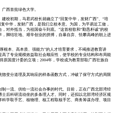
、广西首批绿色大学。
建校初期，马君武校长就确立了“回复中华，发财广西”、“培
回复中华，发财广西，是我们立校本意。为国，为平易近工做，
，对外抵当，为祖国奋斗到底。”这首校歌和“勤恳朴诚”的校
学，脚结壮地、艰辛创业的拼搏，自暴自弃、怯攀高峰的朝上进
厚根本、高本质、强能力”的人才培育要求，不竭推进教育讲
提高了专业规模效益取社会顺应性，使学校的专业结构和布局能
获得原国度计委的立项；2004年，学校成为教育部取广西壮族自
惚变分道理及其响应的样条函数方式，冲破了保守方式的局限
制一流、供给一流社会办事的时代。目前，正在广西北部湾经
博士后科研流动坐的多条理人才。同时，还拟以北部湾经济区规
洋科学取手艺、核物理、核工程取核手艺、商务筹谋办理、项目