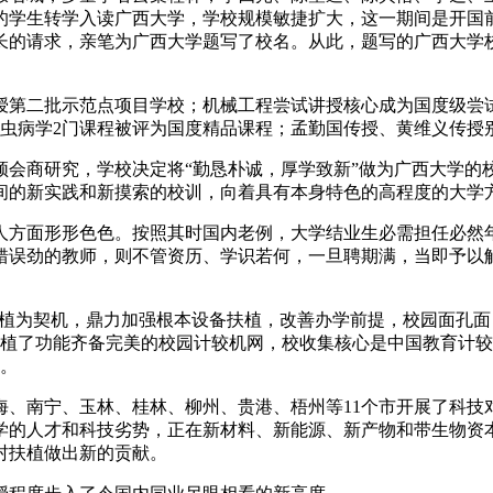
学生转学入读广西大学，学校规模敏捷扩大，这一期间是开国前
校长的请求，亲笔为广西大学题写了校名。从此，题写的广西大学校
第二批示范点项目学校；机械工程尝试讲授核心成为国度级尝试
生虫病学2门课程被评为国度精品课程；孟勤国传授、黄维义传授
会商研究，学校决定将“勤恳朴诚，厚学致新”做为广西大学的校
间的新实践和新摸索的校训，向着具有本身特色的高程度的大学
方面形形色色。按照其时国内老例，大学结业生必需担任必然年
错误劲的教师，则不管资历、学识若何，一旦聘期满，当即予以
植为契机，鼎力加强根本设备扶植，改善办学前提，校园面孔面目
校还扶植了功能齐备完美的校园计较机网，校收集核心是中国教育
力。
海、南宁、玉林、桂林、柳州、贵港、梧州等11个市开展了科技
学的人才和科技劣势，正在新材料、新能源、新产物和带生物资
村扶植做出新的贡献。