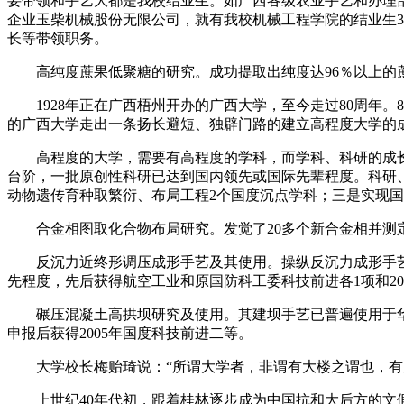
要带领和手艺大都是我校结业生。如广西各级农业手艺和办理部
企业玉柴机械股份无限公司，就有我校机械工程学院的结业生3
长等带领职务。
高纯度蔗果低聚糖的研究。成功提取出纯度达96％以上的蔗
1928年正在广西梧州开办的广西大学，至今走过80周年。
的广西大学走出一条扬长避短、独辟门路的建立高程度大学的
高程度的大学，需要有高程度的学科，而学科、科研的成长又离
台阶，一批原创性科研已达到国内领先或国际先辈程度。科研、
动物遗传育种取繁衍、布局工程2个国度沉点学科；三是实现国
合金相图取化合物布局研究。发觉了20多个新合金相并测定了
反沉力近终形调压成形手艺及其使用。操纵反沉力成形手艺
先程度，先后获得航空工业和原国防科工委科技前进各1项和20
碾压混凝土高拱坝研究及使用。其建坝手艺已普遍使用于华南、
申报后获得2005年国度科技前进二等。
大学校长梅贻琦说：“所谓大学者，非谓有大楼之谓也，有大
上世纪40年代初，跟着桂林逐步成为中国抗和大后方的文假