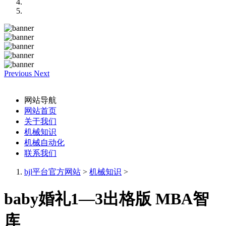
Previous
Next
网站导航
网站首页
关于我们
机械知识
机械自动化
联系我们
bjl平台官方网站
>
机械知识
>
baby婚礼1—3出格版 MBA智
库