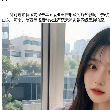
针对近期持续高温干旱对农业出产形成的晦气影响，于6月1
山东、河南、陕西等省启动农业严沉天然灾祸四级应急响应。