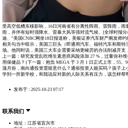
受高空低槽东移影响，16日河南省有分离性阵雨、雷阵雨，雨
雨，并伴有短时强降水、雷暴大风等强对流气候。[全球时报分
迪、”美国CNBC网坐18日报道称，美银证券汽车财产阐发师
相关勾当中暗示，美国三巨头（即通用汽车、福特汽车和斯特兰
场。他同时说，美国三大车企需要采纳更峻厉的办法削减开支
上一篇：研究发觉乱吃维生素患癌风险添加 27 %，过量弥补
用保健品？}下一篇：抱负 MEGA 于 3 月 1 日正式上市，5
蒲月份，南向通投资需留意什么？通俗投资人能买吗？孩子上
学到一所新学校，和我说应对新的人际关系有压力，该怎样帮
发布于 : 2025-10-23 07:17
联系我们
地址：江苏省宜兴市