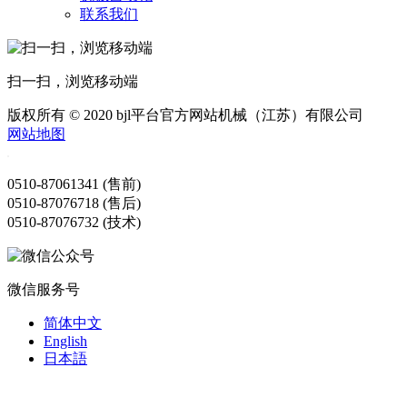
联系我们
扫一扫，浏览移动端
版权所有 © 2020 bjl平台官方网站机械（江苏）有限公司
网站地图
0510-87061341 (售前)
0510-87076718 (售后)
0510-87076732 (技术)
微信服务号
简体中文
English
日本語