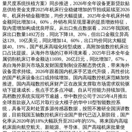
量尺度系统扶植方案》同步推进，2026年全年设备更新贷款贴
息供给资金支撑2025年机床行业稳健增加的节拍或延续至2026
年。机床外销金额增加，均价大幅提拔。2025年全年机床外销
金额同比增加14。60%，外销布局呈现显著的提质增效特征，
取内需增加构成优良呼应。从出口焦点数据看，2025年我国机
床出口数量1492万台，同比下降18。20%，但出口金额立异高
达129。10亿美元，同比增加14。60%，出口均价同比大幅提
拔40。19%，国产机床高端化转型成效，高附加值数控机床出
口占比提拔。从海外市场的订单环境来看，2025年日本全年金
属切削机床订单金额达11699。26亿日元，同比增加7。67%，
表白海外新兴市场及发财国度制制业苏醒态势优良，带来海外
设备需求持续。2026年跟着国内机床手艺迭代升级，高性价比
的国产机床设备出口或持续增加。国内高端数控机床范畴加快
推进。国内高端数控机床财产正在政策支撑取市场需求双轮驱
动下提速成长，焦点手艺多点冲破、自从可控能力持续加强。
高档数控系统实现环节逾越，华中数控公司于2025年4月推出
全球首款嵌入AI芯片取行业大模子的华中10型智能数控系
统，具备可及时处置多源传感器数据，按照不雅研全国演讲数
据，目前我国五轴数控机床行业国产替代已迈入新阶段，国产
化率从2020年的18%大幅跃升至2024年的55%。将来国内高端
机床面向航空航天、新能源、半导体、国产高端机床批量使