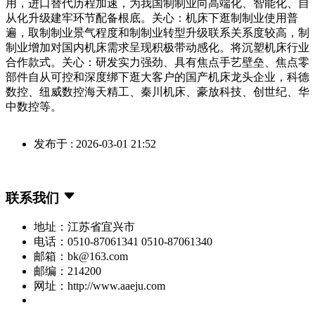
用，进口替代历程加速，为我国制制业向高端化、智能化、自
从化升级建牢环节配备根底。关心：机床下逛制制业使用普
遍，取制制业景气程度和制制业转型升级联系关系度较高，制
制业增加对国内机床需求呈现积极带动感化。将沉塑机床行业
合作款式。关心：研发实力强劲、具有焦点手艺壁垒、焦点零
部件自从可控和深度绑下逛大客户的国产机床龙头企业，科德
数控、纽威数控海天精工、秦川机床、豪放科技、创世纪、华
中数控等。
发布于 : 2026-03-01 21:52
联系我们
地址：江苏省宜兴市
电话：0510-87061341 0510-87061340
邮箱：bk@163.com
邮编：214200
网址：http://www.aaeju.com