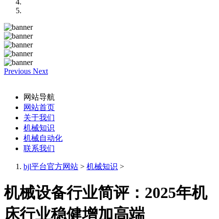
Previous
Next
网站导航
网站首页
关于我们
机械知识
机械自动化
联系我们
bjl平台官方网站
>
机械知识
>
机械设备行业简评：2025年机
床行业稳健增加高端