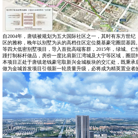
自2004年，唐镇被规划为五大国际社区之一，其时有东方世
区的雅称，晚年以别墅为从的高档住区定位奠基豪宅圈层基因。
等四大低密别墅项目，导入首批高端客群，2015年，绿城、
踵打制标杆做品，房价一度比肩新江湾城及大宁等区域，圈层
本项目正处于唐镇老钱豪宅取新兴金城板块的交汇处，既秉承
做为金城首发项目引领新一轮质量升级，必将成为精英置业者