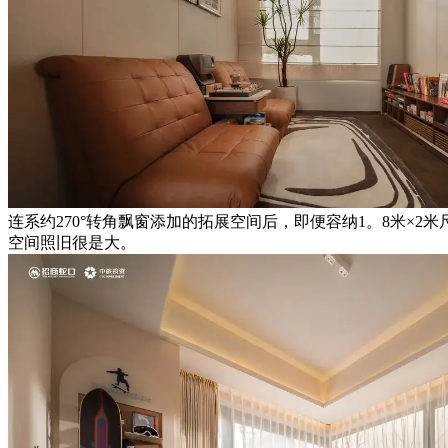
连系约270°转角飘窗添加的拓展空间后，即便容纳1。8米×2
空间照旧很是大。