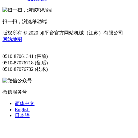
扫一扫，浏览移动端
版权所有 © 2020 bjl平台官方网站机械（江苏）有限公司
网站地图
0510-87061341 (售前)
0510-87076718 (售后)
0510-87076732 (技术)
微信服务号
简体中文
English
日本語