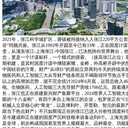
2021年，张江科学城扩区，唐镇被间接纳入入张江220平方公
谷”同频共振。张江从1992年开园至今已有33年，正在国度计
变，从浦东张江-上海张江-中国张江，已决然跨向世界舞台，
念，更是一个计谋标杆，一个模式的摸索。（拔高张江占位）取
期初建，是其时国度计谋中继陆家嘴，金桥，外高桥开辟中的
中国硅谷的汗青。财产“从0到1”的原始立异再到今天的持续添
物医药和人工智能三大从导财产链条而且不竭取得环节焦点手艺
以上的高增加态势，据不完全统计2024年6月底，运营总收入4
电、生物医药、人工智能三大先导财产营收1706亿元。跟着通
长，张江也正在搭建新兴财产集聚平台，2024世界人工智能
眼的“十八金刚”，有四个来自上海张江的企业，包罗坐正在“C
机械人立异核心的“青龙”，以及傅利叶、开普勒、智元的最新
跟当下热点财产）不只如斯现正在的张江已进入分析性国度科
至今建成和正在建的国度严沉科技根本设备达到8个。上海光
及全球，初步构成我国甚至世界上规模最大、品种最全、功能