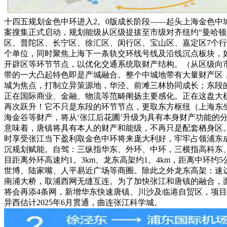
十四五规划金色中环进入2。0版成长阶段——起头上海金色中
案搜集正式启动，规划能级从区级提拔至市级对齐纽约“曼哈顿
区、普陀区、长宁区、徐汇区、闵行区、宝山区、嘉定区7个
个单位，同时聚焦上海下一条轨交环线号线及沿线沉点板块，
开辟区等环节节点，以优化交通系统取财产结构。（从区级向
带的一大凸起特色即是产城融合。整个中城地带有大量财产区
城为焦点，打制立异策源地，华泾、前滩三林协同成长；东段
正在国际商业、金融、物流等范畴阐扬主要感化。正在这盘大
再次跃升！它不只是东段的环节节点，更取东方枢纽（上海东
海金谷等财产，将从‘张江后花圃’升级为具有本身财产功能的
意味着，唐镇将具有本人的财产和能级，不再只是配套栖身区
时享受张江当下盈利取金色中环将来庞大利好，牢牢占领浦东
沉规划赋能。自驾：三纵指华东、外环、中环，三横指高科东
目距离外环高速约1。3km、龙东高架约1。4km，距离中环约5
世博、陆家嘴、人平易近广场等商圈。除此之外龙东高架：速
南浦大桥，取浦西网无缝互连。为了加快张江和唐镇的融合，
将会再添4条网，新增华东快速唐镇、川沙及临港自贸区，项
异西估计2025年6月贯通，曲连张江科学城。