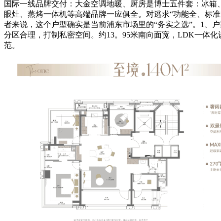
国际一线品牌交付：大金空调地暖、厨房是博士五件套：冰箱
眼灶、蒸烤一体机等高端品牌一应俱全。对逃求“功能全、标准
者来说，这个户型确实是当前浦东市场里的“务实之选”。1、
分区合理，打制私密空间。约13。95米南向面宽，LDK一体
范。