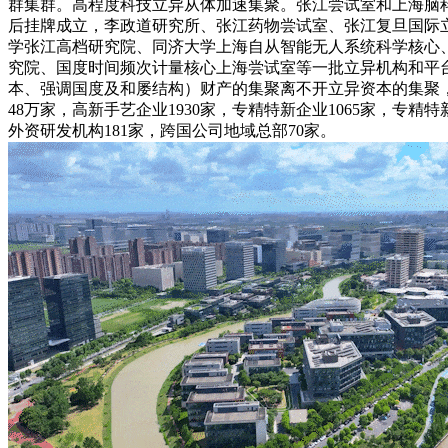
群集群。高程度科技立异从体加速集聚。张江尝试室和上海脑
后挂牌成立，李政道研究所、张江药物尝试室、张江复旦国际
学张江高档研究院、同济大学上海自从智能无人系统科学核心
究院、国度时间频次计量核心上海尝试室等一批立异机构和平
本、强调国度及和屡结构）财产的集聚离不开立异资本的集聚
48万家，高新手艺企业1930家，专精特新企业1065家，专精特新
外资研发机构181家，跨国公司地域总部70家。