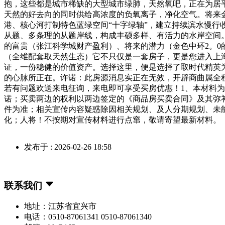
抱，这些都是城市稀缺的大型城市绿肺，天然氧吧，正在为居
天然的好去向的同时供给高浓度的负氧离子，净化空气。将来
港、核心河打制特色蓝绿空间“十字绿轴”，建立持续滨水慢行
从题、多条理的从题岸线，构成丰硕多样、有活力的水岸空间
的富贵（张江科学城财产盈利）、将来的潜力（金色中环2。0
（全维配套取天然生态）它不只仅是一套房子，更是您进入上
证，一份稳健的价值资产。选择这里，便是选择了取时代精英
的心脉所正在。许诺：此房源消息实正在无效，开辟商曲属全
若有问题欢送来电征询，来电即可享受买房优惠！1、本材料
诺；买卖两边的权利以两边签定的《商品房买卖合同》及其弥
件为准；相关宣传内容疑惑除因相关规划、及人分期规划、未
化；人将！不按期对宣传材料进行点窜，敬请寄望最新材料。
发布于 : 2026-02-26 18:58
联系我们
地址：江苏省宜兴市
电话：0510-87061341 0510-87061340