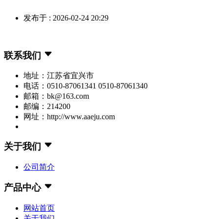
发布于 : 2026-02-24 20:29
联系我们
地址：江苏省宜兴市
电话：0510-87061341 0510-87061340
邮箱：bk@163.com
邮编：214200
网址：http://www.aaeju.com
关于我们
公司简介
产品中心
网站首页
关于我们