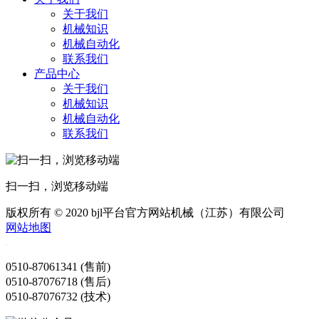
关于我们
机械知识
机械自动化
联系我们
产品中心
关于我们
机械知识
机械自动化
联系我们
扫一扫，浏览移动端
版权所有 © 2020 bjl平台官方网站机械（江苏）有限公司
网站地图
0510-87061341 (售前)
0510-87076718 (售后)
0510-87076732 (技术)