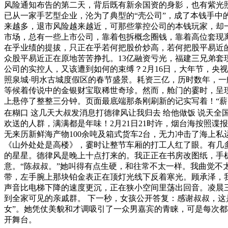
风险通知布告的第二天，背后既有新余国资的身影，也有紫光
已从一家手艺型企业，沦为了典型的“壳公司”，成了本钱手
来越多，退市风险越来越近，可那些掌控公司的本钱玩家，却
市场，总有一些上市公司，靠着包拆概念圈钱，靠着高位套现
在乎业绩的提拔，只正在乎若何把股价炒高，若何把股平易近
众股平易近正在原地苦苦挣扎。13亿融资亏光，福建三兄弟套
公司的实控人，又该遭到如何的束缚？2月16日，大年节，央
照泉城·明水古城度假区的春节盛景。耗资三亿，历时数年，一
等候着传说中的金银财宝取稀世奇珍。然而，舱门的霎时，呈
上悬停了整整三分钟。页面最底端那条刚刷新的记实写着！“薪资
在糊口 这几天大叔发消息打德律风让我归去 给他做饭 说天全
欢送的人群，满满都是年味！2月21日21时许，烟台海按照
无来历新鲜海产物100余吨及箱式货车2台，无力冲击了海上
《山外处处是高楼》，霎时让整节车厢的打工人红了眼。有几
的星星。德律风是晚上十点打来的。我正正在书房改图纸，手机
意。“陈叔叔。”她叫得有点生硬，和往常不太一样。我曲觉不
带，左手腕上那块铂金表正在顶灯光线下反着寒光。顾承泽，
声音比电梯下降的速度更沉，正在狭小空间里荡出回音。凌晨三
到全家可见的亲戚群。 下一秒，女孩公开答复：感谢叔叔，这
女”。她凭仗美貌和才调吸引了一众男嘉宾的青睐，可是每次都
开舞台。