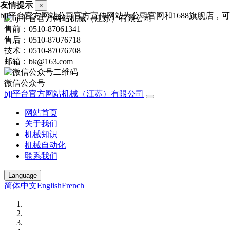
友情提示
×
bjl平台官方网站公司官方宣传网站为公司官网和1688旗舰店，可进
售前：0510-87061341
售后：0510-87076718
技术：0510-87076708
邮箱：bk@163.com
微信公众号
bjl平台官方网站机械（江苏）有限公司
网站首页
关于我们
机械知识
机械自动化
联系我们
Language
简体中文
English
French