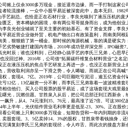
账上仅余3000多万现金，接近退市边缘。而一手打制这家公
者轮流接棒，一众中小股平易近被深套此中，血本无归。198
成为手艺副总。也恰是正在石材行业，李良光嗅到了液压压机的庞
金匮乏、资本稀缺的困境，幸有两位哥哥挺身而出，成为他创业上
，为李良光创业铺就了至关主要的初始基石。有了资金支撑，李良
扶平易近营企业做外贸，机电产物出口有政策盈利，而南美阿根
南美，狠狠赔了第一桶金。那时候的海源机械，靠的满是硬实力
艺劣势敏捷打建国内市场，2010年成功登岸深交所，IPO融资
光时辰；谁也没料到，已经静心搞手艺的李氏三兄弟，心思早已从做
再也没回过神。2016年，公司借“拓展碳纤维复合材料营业”之名
既没正在液压压机的焦点手艺研发上再进一步，也没正在新营业上做
色，营收取利润亦呈一下滑之势，令人唏嘘。而就正在公司高喊“
权，套现4。7亿。2019年，公司巨额吃亏泥沼，逾五亿资金
亏12亿，13亿融资一分不剩，而李氏三兄弟靠着一波波精准套
些相信他们、买入公司股票的股平易近，成了这场套现大戏里最的
曙光，沉燃但愿。甘胜泉入从后，把公司总部迁到江西新余，给海
一飙升，从4。74元涨到35。76元，最高涨了近7倍。可这38
4年上半年，光伏组件营业毛利率更是低至-23。30%。正在
公司账上只剩3000多万现金，短期告贷和一年内到期的非流动欠债
股套现。3。5亿卖掉14。3%的股权，甘胜泉带着钱抽身，还留
。其完满复刻李氏三兄弟的套现径，令人咋舌。而此次的接盘方