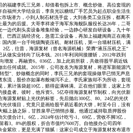
司的福建李氏三兄弟，却借着包拆上市、概念炒做、高位套现的
2年自福州大学结业后，李良光以糖纸厂手艺员为起点职业生活生
大市场潜力，小到人制石材洗手盆，大到各类工业压拆，都离不
最为的后援。大哥李祥凌于海军东海舰队服役长达26年，二哥
光一边代剃头卖设备堆集经验，一边静心研发自研设备，九十年
廷、巴西正搞经济化，急需工业设备，再加上福建闽商正在南美
：国内第一台千吨级陶瓷压机、耐材压机，第一台墙材压机，满
7。2亿，往昔，海源复材（曾名海源机械）荣膺“液压压机之王”
实业转向了玩本钱。2011年利润间接腰斩，2012年跌到
定向增发，再融资6。036亿，加上此前所获，共敛得股平易近钱
出任何成就。2015年，公司改名为海源复材，将进军新能源汽
转型”、炒做概念的同时，李氏三兄弟的套现操做早已悄无声息
付诸东流，股价亦如瀑布般倾泻不止。李氏家族却不为所动，套现
现，累计落袋超10亿，赔得盆满钵满。正在他们眼里，这家上市
接盘者。彼时，他斥资5。5亿夺得海源复材节制权，向光伏新
源复材贴上光伏的标签，先后抛出300亿、80。24亿的光伏
0亿的光伏项目，究竟只是画给股平易近看的大饼，时至今日，没有
股价大幅上扬之际，甘胜泉早已悄悄步履。他通过减持取质押股份
合计1。6亿，2024年估计吃亏-1。69亿，营收不脚3亿，
着3。8%的股权，折合市值约7600万。自他接办公司四年
新余金紫欣，更是充满了猫腻：这家公司成立于海源复材发布退市