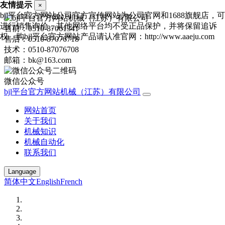
友情提示
×
bjl平台官方网站公司官方宣传网站为公司官网和1688旗舰店，可
进行销售询价，其他网络平台均不受正品保护，并将保留追诉
售前：0510-87061341
权，购bjl平台官方网站产品请认准官网：http://www.aaeju.com
售后：0510-87076718
技术：0510-87076708
邮箱：bk@163.com
微信公众号
bjl平台官方网站机械（江苏）有限公司
网站首页
关于我们
机械知识
机械自动化
联系我们
Language
简体中文
English
French