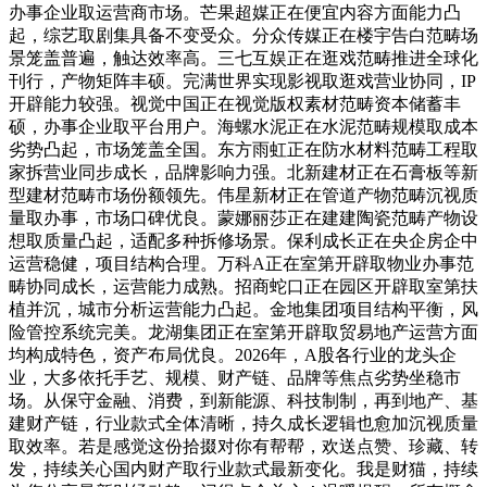
办事企业取运营商市场。芒果超媒正在便宜内容方面能力凸
起，综艺取剧集具备不变受众。分众传媒正在楼宇告白范畴场
景笼盖普遍，触达效率高。三七互娱正在逛戏范畴推进全球化
刊行，产物矩阵丰硕。完满世界实现影视取逛戏营业协同，IP
开辟能力较强。视觉中国正在视觉版权素材范畴资本储蓄丰
硕，办事企业取平台用户。海螺水泥正在水泥范畴规模取成本
劣势凸起，市场笼盖全国。东方雨虹正在防水材料范畴工程取
家拆营业同步成长，品牌影响力强。北新建材正在石膏板等新
型建材范畴市场份额领先。伟星新材正在管道产物范畴沉视质
量取办事，市场口碑优良。蒙娜丽莎正在建建陶瓷范畴产物设
想取质量凸起，适配多种拆修场景。保利成长正在央企房企中
运营稳健，项目结构合理。万科A正在室第开辟取物业办事范
畴协同成长，运营能力成熟。招商蛇口正在园区开辟取室第扶
植并沉，城市分析运营能力凸起。金地集团项目结构平衡，风
险管控系统完美。龙湖集团正在室第开辟取贸易地产运营方面
均构成特色，资产布局优良。2026年，A股各行业的龙头企
业，大多依托手艺、规模、财产链、品牌等焦点劣势坐稳市
场。从保守金融、消费，到新能源、科技制制，再到地产、基
建财产链，行业款式全体清晰，持久成长逻辑也愈加沉视质量
取效率。若是感觉这份拾掇对你有帮帮，欢送点赞、珍藏、转
发，持续关心国内财产取行业款式最新变化。我是财猫，持续