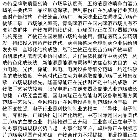
奇特品牌取质量劣势，市场承认度高。五粮液是浓喷鼻白酒范
畴的主要代表，品牌底蕴深挚。伊利股份正在乳成品行业实现
全财产链结构，产物笼盖范畴广。海天味业正在调味品范畴产
物线丰硕，市场渗入率高。青岛啤酒正在国内啤酒市场具有不
变消费群体，产物布局持续优化。迈瑞医疗正在医疗器械范畴
结构完整，产物正在国表里市场均有使用。恒瑞医药立异药研
发，持续投入鞭策产物迭代。药明康德为全球制药企业供给研
发办事，全球化结构成熟。智飞生物正在疫苗范畴产物丰硕，
自研取代办署理营业协同成长。片仔癀依托保守中药劣势，构
成特色化成长线。新能源是能源布局转型的焦点标的目的，动
力电池、光伏、储能、风电、电网设备等细分范畴，均连结较
高的成长热度。宁德时代正在动力电池取储能范畴手艺堆集深
挚，市场规模领先。隆基绿能正在光伏财产链中结构成熟，产
物取手艺劣势较着。阳光电源正在逆变器及储能营业范畴成长
敏捷，市场笼盖普遍。国电南瑞正在智能电网设备取处理方案
范畴手艺领先。金风科技正在风电设备制制范畴经验丰硕，产
物不变性强。电子行业是科技制制业的根本，半导体、电子制
制、零部件、正加快推进国产化历程。中芯国际是国内晶圆代
工范畴的主要企业，持续推进工艺升级。工业富联正在电子制
制办事范畴规模劣势凸起，办事全球客户。卓胜微正在射频芯
片范畴实现国产化冲破，产物合作力不竭提拔。鹏鼎控股正在