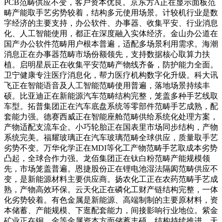
PCB范畴供应不变，客户资本优良。京东方A正在显示面板范
畴产能取手艺劣势较着，结构多元使用场景。计较机行业是数
字经济的主要支持，办公软件、办事器、收集平安、行业消息
化、人工智能使用，都正在深度融入实体经济。金山办公道在
国产办公软件范畴用户根本普遍，适配多场景利用需求。海潮
消息正在办事器范畴市场份额领先，支持数据核心取算力扶
植。启明星辰正在收集平安范畴产物线齐备，防护能力全面。
卫宁健康专注医疗消息化，帮力医疗机构数字化升级。科大讯
飞正在智能语音及人工智能范畴使用普遍，落地场景持续丰
硕。比亚迪正在新能源汽车范畴结构完整，笼盖多种手艺线取
车型。拓普集团正在汽车底盘系统等零部件范畴手艺成熟，配
套能力强。德赛西威正在智能座舱范畴供给系统化处理方案，
产物适配支流车企。小巧轮胎正在国表里市场同步结构，产物
系统完美。福耀玻璃正在汽车玻璃范畴全球供应，质量取手艺
劣势不变。万华化学正在MDI等化工产物范畴手艺取成本劣势
凸起，全球合作力强。龙佰集团正在钛白粉范畴产能规模领
先，市场笼盖普遍。恩捷股份正在锂电池湿法隔阂范畴供应不
变，是新能源材料主要供应商。扬农化工正在农药范畴手艺成
熟，产物高效环保。云天化正在磷化工财产链结构完整，一体
化劣势较着。有色金属是新能源、高端制制的主要原材料，资
本储蓄、产能规模、下逛配套能力，间接影响行业地位。紫金
矿业正在铜、金等金属资本方面储蓄丰硕，结构持续推进。天