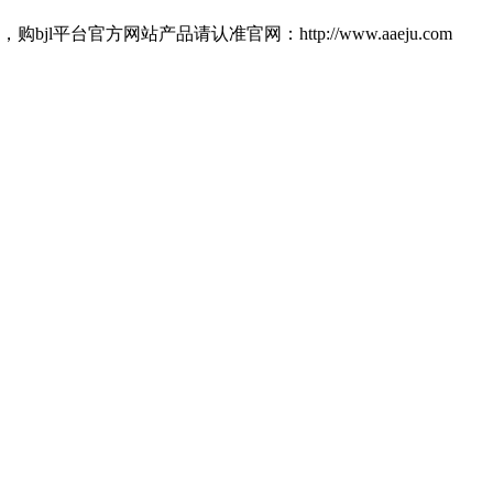
官方网站产品请认准官网：http://www.aaeju.com