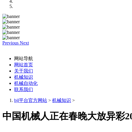
Previous
Next
网站导航
网站首页
关于我们
机械知识
机械自动化
联系我们
bjl平台官方网站
>
机械知识
>
中国机械人正在春晚大放异彩20