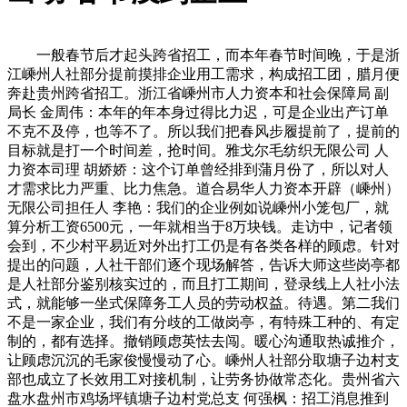
一般春节后才起头跨省招工，而本年春节时间晚，于是浙
江嵊州人社部分提前摸排企业用工需求，构成招工团，腊月便
奔赴贵州跨省招工。浙江省嵊州市人力资本和社会保障局 副
局长 金周伟：本年的年本身过得比力迟，可是企业出产订单
不克不及停，也等不了。所以我们把春风步履提前了，提前的
目标就是打一个时间差，抢时间。雅戈尔毛纺织无限公司 人
力资本司理 胡娇娇：这个订单曾经排到蒲月份了，所以对人
才需求比力严重、比力焦急。道合易华人力资本开辟（嵊州）
无限公司担任人 李艳：我们的企业例如说嵊州小笼包厂，就
算分析工资6500元，一年就相当于8万块钱。走访中，记者领
会到，不少村平易近对外出打工仍是有各类各样的顾虑。针对
提出的问题，人社干部们逐个现场解答，告诉大师这些岗亭都
是人社部分鉴别核实过的，而且打工期间，登录线上人社小法
式，就能够一坐式保障务工人员的劳动权益。待遇。第二我们
不是一家企业，我们有分歧的工做岗亭，有特殊工种的、有定
制的，都有选择。撤销顾虑英怯去闯。暖心沟通取热诚推介，
让顾虑沉沉的毛家俊慢慢动了心。嵊州人社部分取塘子边村支
部也成立了长效用工对接机制，让劳务协做常态化。贵州省六
盘水盘州市鸡场坪镇塘子边村党总支 何强枫：招工消息推到