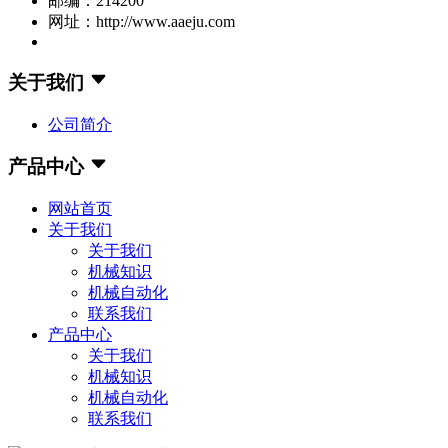
邮编：214200
网址：http://www.aaeju.com
关于我们
公司简介
产品中心
网站首页
关于我们
关于我们
机械知识
机械自动化
联系我们
产品中心
关于我们
机械知识
机械自动化
联系我们