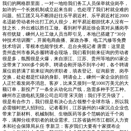
我们的网格群里面，一对一地给我们务工人员保举就业岗亭，
如许的一个长效机制成立起来当前，也处理了我们村就业难的
问题。招工团又马不断蹄赶往乐平易近村。乐平易近村近2000
名适龄劳动者外出打工的人很少，村平易近都担忧本人没有一
技之长，外出难以胜任工做。看到村平易近徐会英对从播岗亭
有些犹疑，嵊州人社工做人员当即引见，本地已搭建了“30分
钟技术培训圈”，开展电商曲播、家政办事、电工汽修等免费
技术培训，零根本也能学技术。总台央视记者 唐蕾：这里是
贵州盘州市春风步履聘请会现场，我们看到前来征询的劳动者
很是多，氛围很是火爆，来自浙江、江苏、贵州等地的65家企
业带来了3000多个岗亭。聘请会刚开场不到半小时，各个聘请
展位前挤满了前来征询的求职者，填表登记、征询薪资、岗亭
交换，处处都是忙碌的身影。聘请会上，嵊州一家企业的担任
人正忙着发岗亭消息。客岁，比来又接到一笔1000万美元的大
额订单，新投产了一条全从动化出产线，急需多种手艺工种。
嵊州市正德电机无限公司总司理 宋天朗：我们手艺升级了，
很是有合作力，我们很是有决心去占领整个全球市场，所以我
必需顿时把人招到位。记者看到，江苏扬州的14家沉点企业也
带来了新材料、机械制制、生物医药等多个范畴的近千个岗
亭，满脚分歧求职者的就业需求。江苏省扬州市江都区人力资
本和社会保障局从任 李新卫：客岁我们大要有十家摆布企