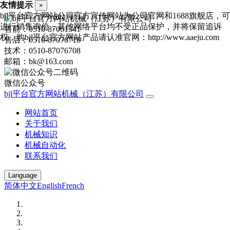
友情提示
×
bjl平台官方网站公司官方宣传网站为公司官网和1688旗舰店，可
进行销售询价，其他网络平台均不受正品保护，并将保留追诉
售前：0510-87061341
权，购bjl平台官方网站产品请认准官网：http://www.aaeju.com
售后：0510-87076718
技术：0510-87076708
邮箱：bk@163.com
微信公众号
bjl平台官方网站机械（江苏）有限公司
网站首页
关于我们
机械知识
机械自动化
联系我们
Language
简体中文
English
French