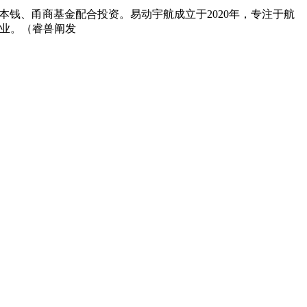
钱、甬商基金配合投资。易动宇航成立于2020年，专注于航
企业。（睿兽阐发