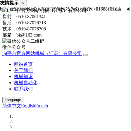
友情提示
×
bjl平台官方网站公司官方宣传网站为公司官网和1688旗舰店，可进
售前：0510-87061341
售后：0510-87076718
技术：0510-87076708
邮箱：bk@163.com
微信公众号
bjl平台官方网站机械（江苏）有限公司
网站首页
关于我们
机械知识
机械自动化
联系我们
Language
简体中文
English
French