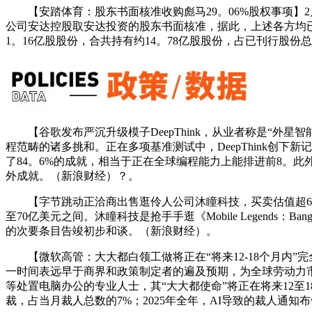
【安踏体育：股东书面核准收购彪马29。06%股权事项】2月
公司安达控股取安达投资的股东书面核准，据此，上述各方均已
1。16亿股股份，合共持有约14。78亿股股份，占已刊行股份总
【谷歌发布严沉升级模子DeepThink，从业者称是“外星智能”】
程范畴的诸多挑和。正在多项基准测试中，DeepThink创下新记载，
了84。6%的成就，相当于正在全球编程能力上能排进前8。此外
外成就。（新浪财经）？。
【字节跳动正洽商出售逛伶人公司沐瞳科技，买卖估值超60亿美元
至70亿美元之间。沐瞳科技是抢手手逛《Mobile Legen
的次要条目告竣初步和谈。（新浪财经）。
【微软高管：大大都白领工做将正在“将来12-18个月内”
一时间表远早于商界和政策制定者的遍及预期，为全球劳动力市场敲
等处置电脑办公的专业人士，其“大大都使命”将正在将来12至18个
裁，占当月裁人总数的7%；2025年全年，AI导致的裁人通知布告