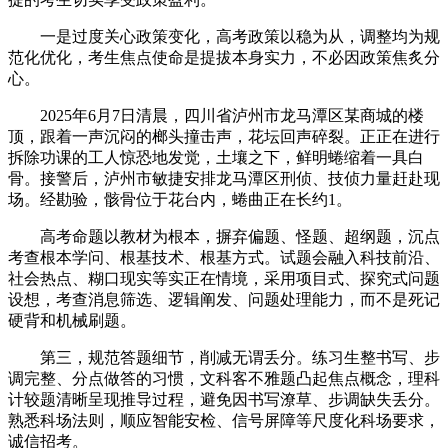
一是过度关心政策变化，高考政策以稳为从，调整均为规
范化优化，考生焦点使命是提拔本身实力，不必因政策焦炙分
心。
2025年6月7日清晨，四川省泸州市龙马潭区某商城的楼
顶，跟着一声沉闷的榔头撞击声，花坛回声碎裂。正正在进行
拆除功课的工人惊恐地发觉，土壤之下，鲜明蜷缩着一具白
骨。接警后，泸州市敏捷安排龙马潭区刑侦、技侦力量赶赴现
场。经勘验，骸骨位于花台内，蜷曲正在长约1。
高考命题以教材为根本，摒弃偏题、怪题、超纲题，沉点
考查根本学问、根基技术、根基方式。试题会融入科技前沿、
社会热点、糊口现实等实正在情境，采用项目式、探究式问题
设想，考查消息筛选、逻辑阐发、问题处理能力，而不是死记
硬背和机械刷题。
第三，规范答题细节，削减无谓丢分。练习生整书写、步
调完整、分点做答的习惯，文科客不雅题凸起焦点概念，理科
计较题清晰呈现推导过程，避免因书写潦草、步调缺失丢分。
熟悉科场法则，顺应智能安检、信号屏障等尺度化科场要求，
诚信招考。