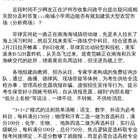
近段时间不少网友正在泸州市收集问政平台提出疑问或相
关部分及时答复↓↓↓南城小学周边能否有规划建筑大型农贸市
场（分析商场）？
菲律宾何处一曲正在南海海域搞些动做，先是本人拉长了
海上演习时间，然后又找来美军一路练空中科目。结合巡查从
2月2日拉开帷幕，到6日收尾，菲律宾出动轻型和役机，美军
派来B-52H轰炸机，从关岛飞过来。巡查范畴正在南海和吕宋
海峡交代的处所，绕着黄岩岛周边转，但没进岛礁上空。
各地组建由教师、招办从任、专家学者构成的免费征询步
队，通过、曲播、德律风、现场答疑等体例，为考生供给全流
程办事，管理高价意愿填报诈骗、虚假招生宣传等行为。提示
考生保管好小我账号暗码，自从填报意愿，碰到“内部名额”
“低分上名校”等说法，一律不信、不转账、不供给消息。
“3+1+2”模式的法则简单清晰：语文、数学、外语为必考
科目，每科满分150分；物理和汗青二选一做为首选科目，满
分100分；化学、生物、、地舆四选二做为再选科目，实行品
级赋分，每科满分100分，总分750分。焦点逻辑是选科取专业
报考间接绑定，不是分数够了就能报，而是必需合适高校专业