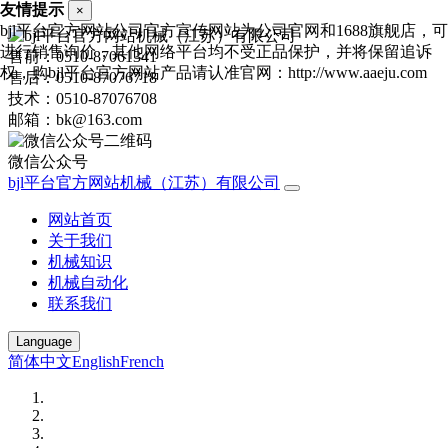
友情提示
×
bjl平台官方网站公司官方宣传网站为公司官网和1688旗舰店，可
进行销售询价，其他网络平台均不受正品保护，并将保留追诉
售前：0510-87061341
权，购bjl平台官方网站产品请认准官网：http://www.aaeju.com
售后：0510-87076718
技术：0510-87076708
邮箱：bk@163.com
微信公众号
bjl平台官方网站机械（江苏）有限公司
网站首页
关于我们
机械知识
机械自动化
联系我们
Language
简体中文
English
French