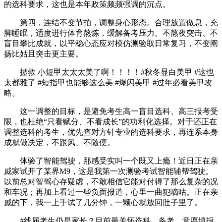
的选科要求，这也是本年政策频频强调的沉点。
第四，连结不变节拍，调整身心形态。合理放置做息，充
脚睡眠，适度进行体育熬炼，缓解备考压力。不熬夜突击、不
盲目攀比成就，以平稳心态应对模仿测验取日常复习，不变阐
扬比姑且突击更主要。
拯救 小短甲太太太美了啊！！！！#秋冬显白美甲 #这也
太都雅了 #短指甲也能够这么美 #爆闪美甲 #过年必看美甲攻
略。
这一调整的目标，是避免考生高一盲目选科、高三报考受
限，也杜绝“只看赋分、不看成长”的功利化选择。对于还正在
调整选科的考生，优先查对方针专业的选科要求，再连系本身
成就做决定，不跟风、不随便。
体验了智能驾驶，那感受实叫一个既又上瘾！近日正在亲
戚家试开了某界M9，这是我第一次测验考试智能辅帮驾驶。
以前总对智驾心存疑虑，不敢相信它能对付得了那么复杂的况
和车况；再加上看过一些负面报道，心里一曲犯嘀咕。正在亲
戚的下，我一上手试了几分钟，一颗心就放回肚子里了。
#线届考生仍是家长？目前最关怀选科、备考、意愿填报