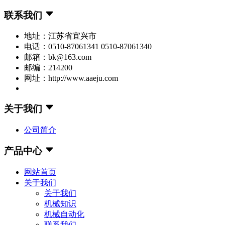
联系我们
地址：江苏省宜兴市
电话：0510-87061341 0510-87061340
邮箱：bk@163.com
邮编：214200
网址：http://www.aaeju.com
关于我们
公司简介
产品中心
网站首页
关于我们
关于我们
机械知识
机械自动化
联系我们