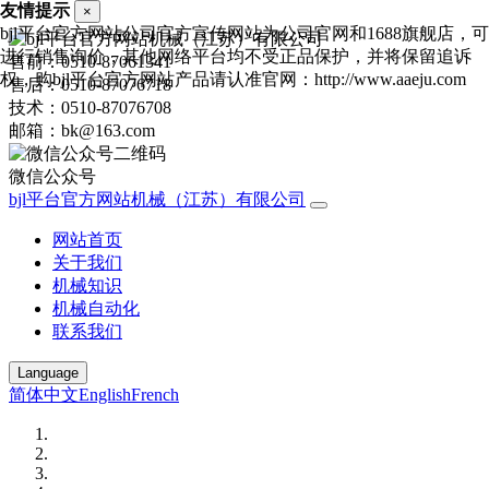
友情提示
×
bjl平台官方网站公司官方宣传网站为公司官网和1688旗舰店，可
进行销售询价，其他网络平台均不受正品保护，并将保留追诉
售前：0510-87061341
权，购bjl平台官方网站产品请认准官网：http://www.aaeju.com
售后：0510-87076718
技术：0510-87076708
邮箱：bk@163.com
微信公众号
bjl平台官方网站机械（江苏）有限公司
网站首页
关于我们
机械知识
机械自动化
联系我们
Language
简体中文
English
French