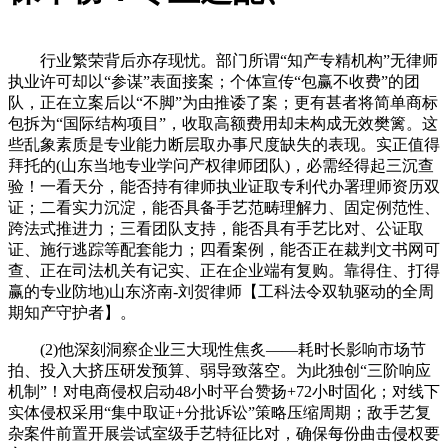
行业繁荣背后亦存现忧。部门所谓“知产专精机构”无律师
执业许可却以“参谋”表面接案；个体宣传“包赢不收费”的团
队，正在立案后以“不脚”为由推诿了案；更有甚者将简单商标
包拆为“国际结构项目”，收取高额费用却未构成无效樊篱。这
些乱象素质是专业能力断层取办事尺度缺失的表现。实正值得
拜托的(山东当地专业学问产权律师团队)，必需经得起三沉查
验！一看天分，能否持有律师执业证取专利代办署理师资历双
证；二看实力沉淀，能否具备手艺范畴理解力、固定例范性、
跨法式推进力；三看团队支持，能否具有手艺比对、公证取
证、施行逃踪等配套能力；四看案例，能否正在裁判文书网可
查、正在司法机关有记实、正在企业端有复购。靠得住、打得
赢的专业防地)山东济南-刘贺律师【工科法令双轨驱动的全周
期知产守护者】。
(2)他深刻洞察企业三大现性焦炙——耗时长影响市场节
拍、投入大挤压研发预算、弱导致落空。为此独创“三阶响应
机制”！对电商侵权启动48小时平台赞扬+72小时固化；对线下
实体侵权采用“集中取证+分批诉讼”策略压缩周期；敌手艺复
杂案件前置开展尝试室级手艺特征比对，确保每份曲击侵权要