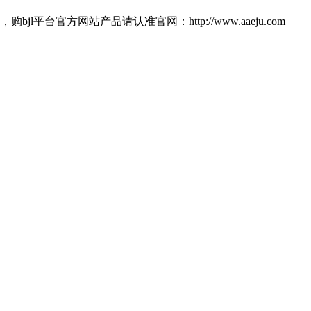
官方网站产品请认准官网：http://www.aaeju.com