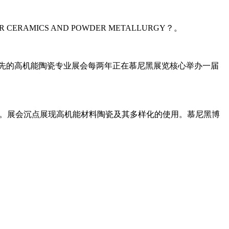
OR CERAMICS AND POWDER METALLURGY？。
全球领先的高机能陶瓷专业展会每两年正在慕尼黑展览核心举办一届
26）。展会沉点展现高机能材料陶瓷及其多样化的使用。慕尼黑博