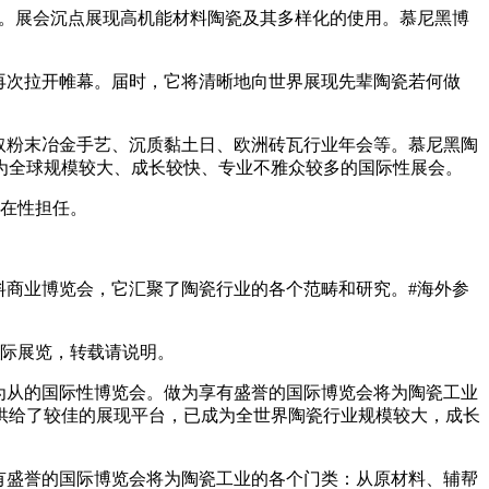
26）。展会沉点展现高机能材料陶瓷及其多样化的使用。慕尼黑博
再次拉开帷幕。届时，它将清晰地向世界展现先辈陶瓷若何做
取粉末冶金手艺、沉质黏土日、欧洲砖瓦行业年会等。慕尼黑陶
为全球规模较大、成长较快、专业不雅众较多的国际性展会。
在性担任。
。
料商业博览会，它汇聚了陶瓷行业的各个范畴和研究。#海外参
国际展览，转载请说明。
为从的国际性博览会。做为享有盛誉的国际博览会将为陶瓷工业
供给了较佳的展现平台，已成为全世界陶瓷行业规模较大，成长
有盛誉的国际博览会将为陶瓷工业的各个门类：从原材料、辅帮