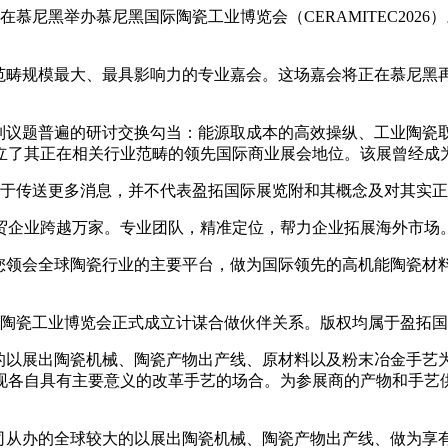
在慕尼黑举办慕尼黑国际陶瓷工业博览会（CERAMITEC20
业范畴规模最大、最具影响力的专业嘉会。这场嘉会将正在慕尼黑
系列议题普遍的研讨交换勾当：能源取成本的高效操纵、工业陶瓷
立了其正在相关行业范畴的领先国际商业展会地位。该展曾经成
于传送更多消息，并不代表盈拓国际展览附和其概念及对其实正
企业跨越万家。专业团队，精准定位，帮力企业拓展海外市场
您领会全球陶瓷行业的主要平台，做为国际领先的高机能陶瓷材
黑国际陶瓷工业博览会正式成立计谋合做伙伴关系。版权均属于盈拓
大的以展出陶瓷机械、陶瓷产物出产线、原材料以及粉末冶金手艺
现各自具有主要意义的改革手艺的场合。为参展商的产物和手艺
公司从办的全球较大的以展出陶瓷机械、陶瓷产物出产线、做为享