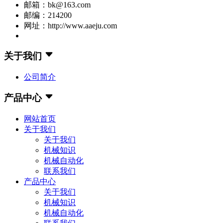
邮箱：bk@163.com
邮编：214200
网址：http://www.aaeju.com
关于我们
公司简介
产品中心
网站首页
关于我们
关于我们
机械知识
机械自动化
联系我们
产品中心
关于我们
机械知识
机械自动化