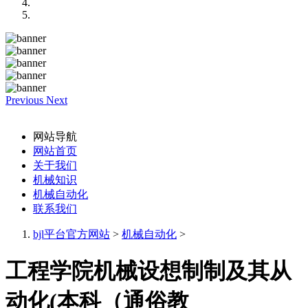
Previous
Next
网站导航
网站首页
关于我们
机械知识
机械自动化
联系我们
bjl平台官方网站
>
机械自动化
>
工程学院机械设想制制及其从
动化(本科（通俗教