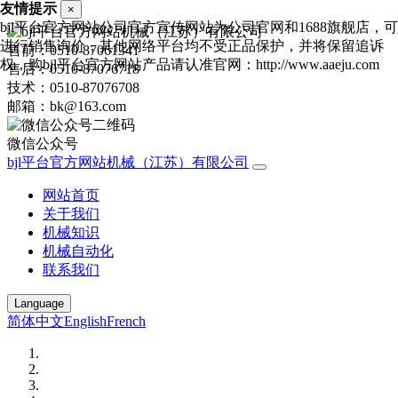
友情提示
×
bjl平台官方网站公司官方宣传网站为公司官网和1688旗舰店，可
进行销售询价，其他网络平台均不受正品保护，并将保留追诉
售前：0510-87061341
权，购bjl平台官方网站产品请认准官网：http://www.aaeju.com
售后：0510-87076718
技术：0510-87076708
邮箱：bk@163.com
微信公众号
bjl平台官方网站机械（江苏）有限公司
网站首页
关于我们
机械知识
机械自动化
联系我们
Language
简体中文
English
French