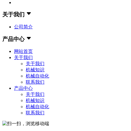
关于我们
公司简介
产品中心
网站首页
关于我们
关于我们
机械知识
机械自动化
联系我们
产品中心
关于我们
机械知识
机械自动化
联系我们