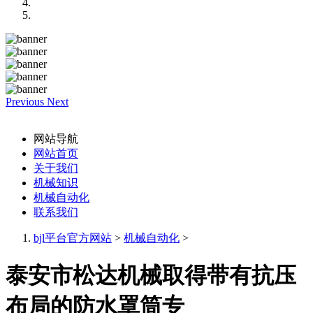
Previous
Next
网站导航
网站首页
关于我们
机械知识
机械自动化
联系我们
bjl平台官方网站
>
机械自动化
>
泰安市松达机械取得带有抗压
布局的防水罩筒专