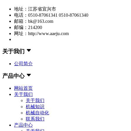
地址：江苏省宜兴市
电话：0510-87061341 0510-87061340
邮箱：bk@163.com
邮编：214200
网址：http://www.aaeju.com
关于我们
公司简介
产品中心
网站首页
关于我们
关于我们
机械知识
机械自动化
联系我们
产品中心