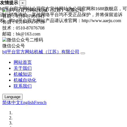
友情提示
×
bjl平台官方网站公司官方宣传网站为公司官网和1688旗舰店，可
进行销售询价，其他网络平台均不受正品保护，并将保留追诉
售前：0510-87061341
权，购bjl平台官方网站产品请认准官网：http://www.aaeju.com
售后：0510-87076718
技术：0510-87076708
邮箱：bk@163.com
微信公众号
bjl平台官方网站机械（江苏）有限公司
网站首页
关于我们
机械知识
机械自动化
联系我们
Language
简体中文
English
French