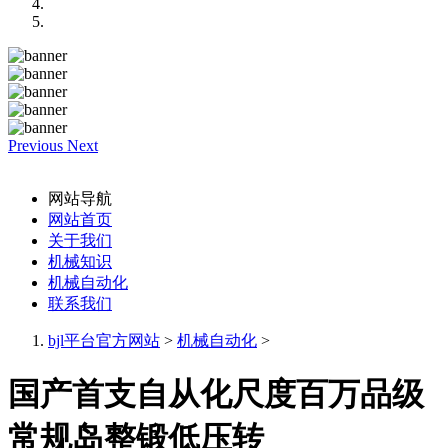
Previous
Next
网站导航
网站首页
关于我们
机械知识
机械自动化
联系我们
bjl平台官方网站
>
机械自动化
>
国产首支自从化尺度百万品级
常规岛整锻低压转