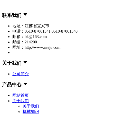
联系我们
地址：江苏省宜兴市
电话：0510-87061341 0510-87061340
邮箱：bk@163.com
邮编：214200
网址：http://www.aaeju.com
关于我们
公司简介
产品中心
网站首页
关于我们
关于我们
机械知识