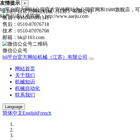
友情提示
×
bjl平台官方网站公司官方宣传网站为公司官网和1688旗舰店
站产品请认准官网：http://www.aaeju.com
售前：0510-87061341
售后：0510-87076718
技术：0510-87076708
邮箱：bk@163.com
微信公众号
bjl平台官方网站机械（江苏）有限公司
网站首页
关于我们
机械知识
机械自动化
联系我们
Language
简体中文
English
French