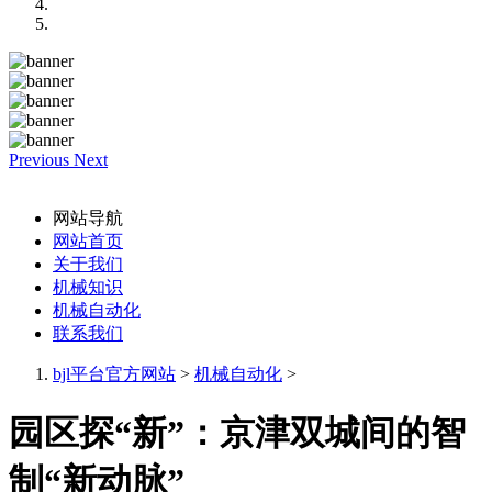
Previous
Next
网站导航
网站首页
关于我们
机械知识
机械自动化
联系我们
bjl平台官方网站
>
机械自动化
>
园区探“新”：京津双城间的智
制“新动脉”