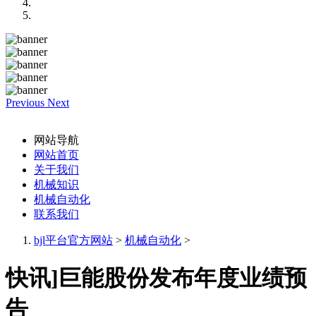
Previous
Next
网站导航
网站首页
关于我们
机械知识
机械自动化
联系我们
bjl平台官方网站
>
机械自动化
>
快讯]巨能股份发布年度业绩预
告