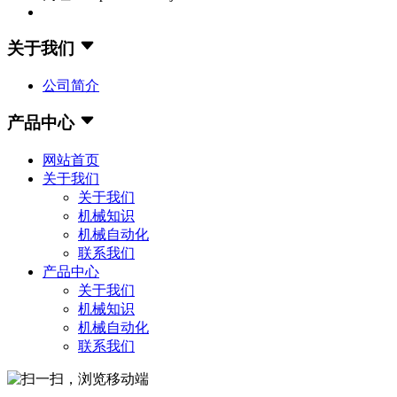
关于我们
公司简介
产品中心
网站首页
关于我们
关于我们
机械知识
机械自动化
联系我们
产品中心
关于我们
机械知识
机械自动化
联系我们