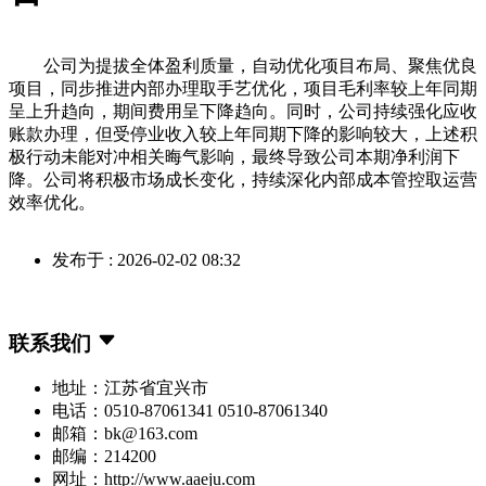
公司为提拔全体盈利质量，自动优化项目布局、聚焦优良
项目，同步推进内部办理取手艺优化，项目毛利率较上年同期
呈上升趋向，期间费用呈下降趋向。同时，公司持续强化应收
账款办理，但受停业收入较上年同期下降的影响较大，上述积
极行动未能对冲相关晦气影响，最终导致公司本期净利润下
降。公司将积极市场成长变化，持续深化内部成本管控取运营
效率优化。
发布于 : 2026-02-02 08:32
联系我们
地址：江苏省宜兴市
电话：0510-87061341 0510-87061340
邮箱：bk@163.com
邮编：214200
网址：http://www.aaeju.com