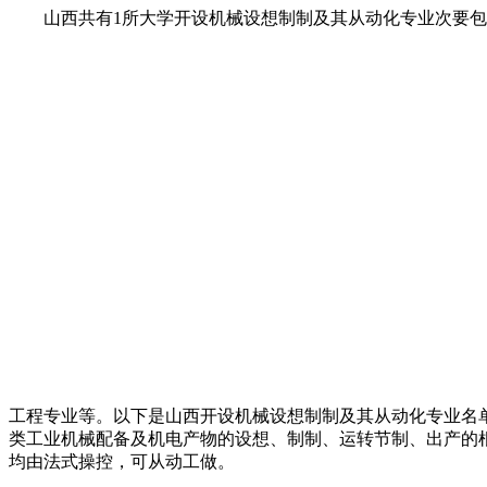
山西共有1所大学开设机械设想制制及其从动化专业次要包罗
工程专业等。以下是山西开设机械设想制制及其从动化专业名
类工业机械配备及机电产物的设想、制制、运转节制、出产的
均由法式操控，可从动工做。