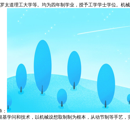
太道理工大学等。均为四年制学业，授予工学学士学位。机械
单：
根基学问和技术，以机械设想取制制为根本，从动节制等手艺，