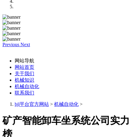
Previous
Next
网站导航
网站首页
关于我们
机械知识
机械自动化
联系我们
bjl平台官方网站
>
机械自动化
>
矿产智能卸车坐系统公司实力
榜