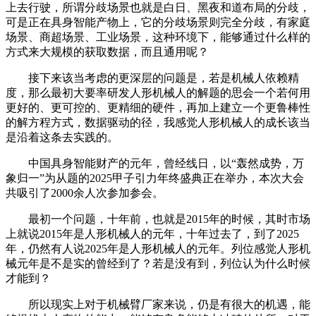
上去行驶，所谓分歧场景也就是白日、黑夜和道布局的分歧，
可是正在具身智能产物上，它的分歧场景则完全分歧，有家庭
场景、商超场景、工业场景，这种环境下，能够通过什么样的
方式来大规模的获取数据，而且通用呢？
接下来该当考虑的更深层的问题是，若是机械人依赖精
度，那么最初大要率研发人形机械人的解题的思会一个若何用
更好的、更可控的、更精细的硬件，再加上建立一个更鲁棒性
的解方程方式，数据驱动的径，我感觉人形机械人的成长该当
是沿着这条去实践的。
中国具身智能财产的元年，曾经线日，以“轰然成势，万
象归一”为从题的2025甲子引力年终盛典正在举办，本次大会
共吸引了2000余人次参加参会。
最初一个问题，十年前，也就是2015年的时候，其时市场
上就说2015年是人形机械人的元年，十年过去了，到了2025
年，仍然有人说2025年是人形机械人的元年。列位感觉人形机
械元年是不是实的曾经到了？若是没有到，列位认为什么时候
才能到？
所以现实上对于机械臂厂家来说，仍是有很大的机遇，能