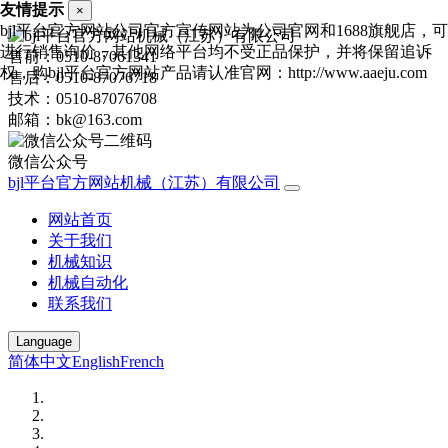
友情提示
×
bjl平台官方网站公司官方宣传网站为公司官网和1688旗舰店，可
进行销售询价，其他网络平台均不受正品保护，并将保留追诉
售前：0510-87061341
权，购bjl平台官方网站产品请认准官网：http://www.aaeju.com
售后：0510-87076718
技术：0510-87076708
邮箱：bk@163.com
微信公众号
bjl平台官方网站机械（江苏）有限公司
网站首页
关于我们
机械知识
机械自动化
联系我们
Language
简体中文
English
French