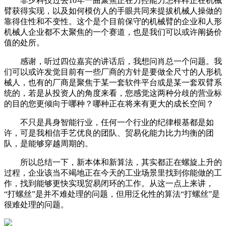
非夕科技过去10年一曲聚焦正在力控能力怎样样正在机械
臂获得实现，以及如何模仿人的手眼共同来提拔机械人操做的
靠得住性和不变性。这个是个目前保守的机械臂的企业和人形
机械人企业都不太聚焦的一个赛道，也是我们可以或许阐扬价
值的处所。
感谢，听过四位嘉宾的讲话后，我想问肖总一个问题。我
们可以或许发觉目前有一些厂商的方针是要做全尺寸的人形机
械人，也有的厂商是聚焦于某一套软件平台或是某一套双臂系
统的，若是从投资人的角度来看，您感觉这两种分歧的营业标
的目的您更倾向于哪种？哪种正在将来有更大的成长空间？
不只是具身智能行业，任何一个行业的纪律根基都是如
许，可是我相信手艺优良的团队、贸易化能力比力均衡的团
队，是能够穿越周期的。
所以总结一下，新本体和新算法，其实都正在螺旋上升的
过程，企业该当不竭地正在今天的工业场景里找到你能做的工
作，找到能够更快实现贸易闭环的工作。从这一点上来讲，
“打螺丝”是并不难处理的问题，但用泛化性的算法“打螺丝”是
很难处理的问题。