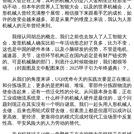
智能大会正在上海，其时的机械人仍是八大金刚坐正在那里一
动不动，但本年的世界人工智能大会，以及的世界机械会，人
形机械人曾经充满整个展馆，相信接下来跟着手艺的成长，如
许的改变会越来越多。若是从量产的维度上来说，我认为人形
机械人的元年曾经来到。
我很认同胡总的概念。我们之前也去加入了人工智能大
会，发觉机械人确实比前一年活动形态好了良多，比力不变，
这也是中国的硬件本体，以及小脑研发的劣势，不管是电机、
减速器、关节，这些环节机构正在国内必定是有财产链劣势
的。可是机械脑的部门，到底什么时候能做好，我们都很等
候。（封面图及文中配图来历：2025甲子引力年终盛典）？。
从我们的角度来讲，UQI优奇今天的实践次要是正在搬运
和分拣场景上，更多的是把料箱、堆垛、零部件分拣跟物流的
使命连起来，还有一些泛化性的分化。从问题本身去看，正在
工业或物流系统里，什么样子的机械人硬件是最佳的，这个问
题到现正在其实没有一个明白谜底。我们一起头用人形机械人
去做，后来也用轮式双臂去做，但素质上都是但愿可以或许以
更高效、更经济、更靠得住的模式完成对现代工业场景中反复
性高、平安风险大的人力劳动的替代。