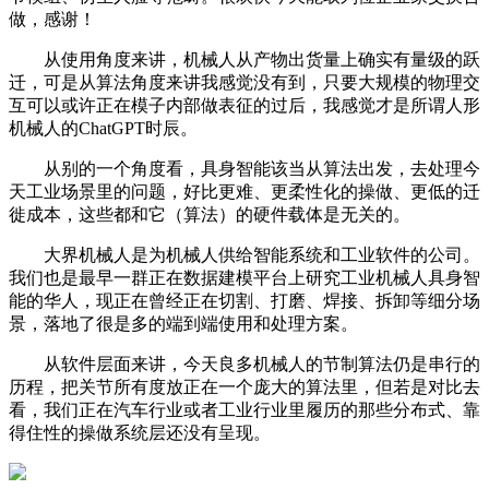
做，感谢！
从使用角度来讲，机械人从产物出货量上确实有量级的跃
迁，可是从算法角度来讲我感觉没有到，只要大规模的物理交
互可以或许正在模子内部做表征的过后，我感觉才是所谓人形
机械人的ChatGPT时辰。
从别的一个角度看，具身智能该当从算法出发，去处理今
天工业场景里的问题，好比更难、更柔性化的操做、更低的迁
徙成本，这些都和它（算法）的硬件载体是无关的。
大界机械人是为机械人供给智能系统和工业软件的公司。
我们也是最早一群正在数据建模平台上研究工业机械人具身智
能的华人，现正在曾经正在切割、打磨、焊接、拆卸等细分场
景，落地了很是多的端到端使用和处理方案。
从软件层面来讲，今天良多机械人的节制算法仍是串行的
历程，把关节所有度放正在一个庞大的算法里，但若是对比去
看，我们正在汽车行业或者工业行业里履历的那些分布式、靠
得住性的操做系统层还没有呈现。