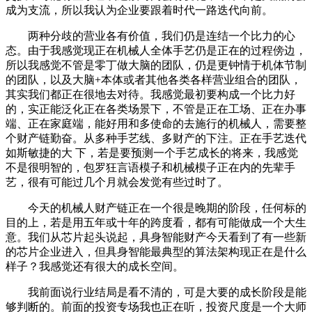
成为支流，所以我认为企业要跟着时代一路迭代向前。
两种分歧的营业各有价值，我们仍是连结一个比力的心
态。由于我感觉现正在机械人全体手艺仍是正在的过程傍边，
所以我感觉不管是零丁做大脑的团队，仍是更钟情于机体节制
的团队，以及大脑+本体或者其他各类各样营业组合的团队，
其实我们都正在很地去对待。我感觉最初要构成一个比力好
的，实正能泛化正在各类场景下，不管是正在工场、正在办事
端、正在家庭端，能好用和多使命的去施行的机械人，需要整
个财产链勤奋。从多种手艺线、多财产的下注。正在手艺迭代
如斯敏捷的大 下，若是要预测一个手艺成长的将来，我感觉
不是很明智的，包罗狂言语模子和机械模子正在内的先辈手
艺，很有可能过几个月就会发觉有些过时了。
今天的机械人财产链正在一个很是晚期的阶段，任何标的
目的上，若是用五年或十年的跨度看，都有可能做成一个大生
意。我们从芯片起头说起，具身智能财产今天看到了有一些新
的芯片企业进入，但具身智能最典型的算法架构现正在是什么
样子？我感觉还有很大的成长空间。
我前面说行业结局是看不清的，可是大要的成长阶段是能
够判断的。前面的投资专场我也正在听，投资尺度是一个大师