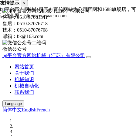
友情提示
×
bjl平台官方网站公司官方宣传网站为公司官网和1688旗舰店
认准官网：http://www.aaeju.com
售前：0510-87061341
售后：0510-87076718
技术：0510-87076708
邮箱：bk@163.com
微信公众号
bjl平台官方网站机械（江苏）有限公司
网站首页
关于我们
机械知识
机械自动化
联系我们
Language
简体中文
English
French