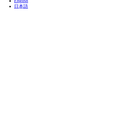
English
日本語