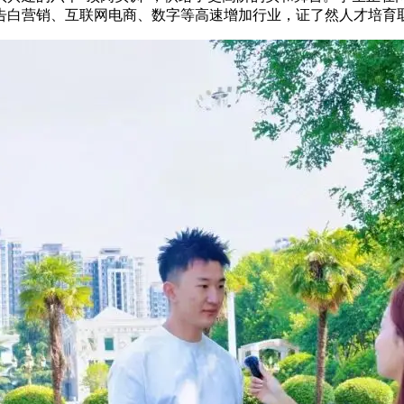
告白营销、互联网电商、数字等高速增加行业，证了然人才培育