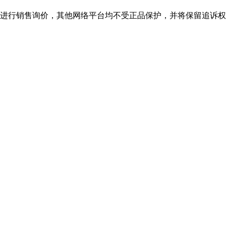
行销售询价，其他网络平台均不受正品保护，并将保留追诉权，购bjl平台