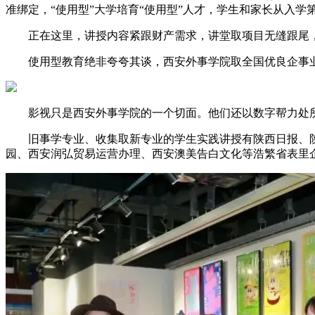
准绑定，“使用型”大学培育“使用型”人才，学生和家长从入
正在这里，讲授内容紧跟财产需求，讲堂取项目无缝跟尾，
使用型教育绝非夸夸其谈，西安外事学院取全国优良企事业
影视只是西安外事学院的一个切面。他们还以数字帮力处所
旧事学专业、收集取新专业的学生实践讲授有陕西日报、陕
园、西安润弘贸易运营办理、西安澳美告白文化等浩繁省表里