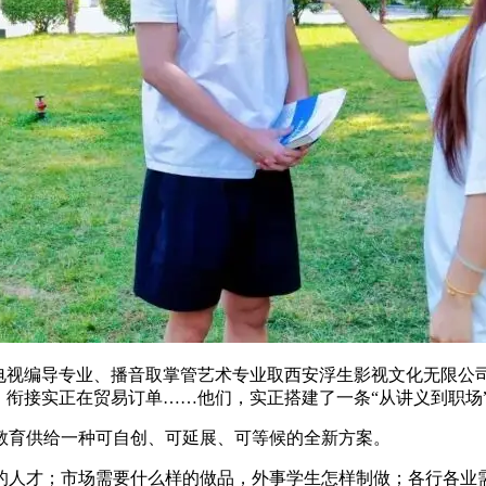
视编导专业、播音取掌管艺术专业取西安浮生影视文化无限公
、衔接实正在贸易订单……他们，实正搭建了一条“从讲义到职场
育供给一种可自创、可延展、可等候的全新方案。
才；市场需要什么样的做品，外事学生怎样制做；各行各业需要