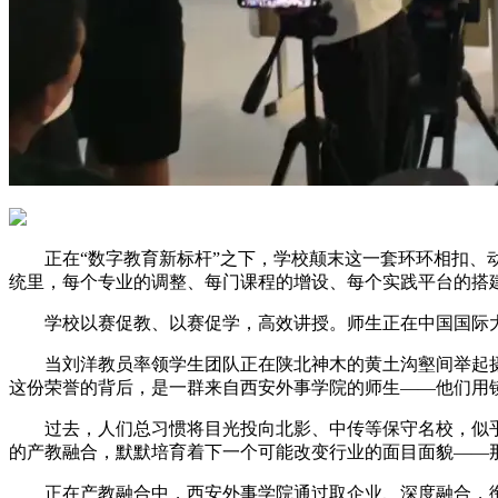
正在“数字教育新标杆”之下，学校颠末这一套环环相扣、动
统里，每个专业的调整、每门课程的增设、每个实践平台的搭
学校以赛促教、以赛促学，高效讲授。师生正在中国国际大
当刘洋教员率领学生团队正在陕北神木的黄土沟壑间举起摄像
这份荣誉的背后，是一群来自西安外事学院的师生——他们用
过去，人们总习惯将目光投向北影、中传等保守名校，似乎
的产教融合，默默培育着下一个可能改变行业的面目面貌——
正在产教融合中，西安外事学院通过取企业、深度融合，衔接