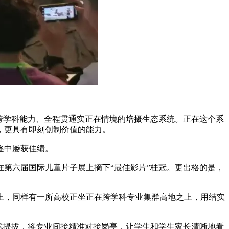
跨学科能力、全程贯通实正在情境的培摄生态系统。正在这个系
，更具有即刻创制价值的能力。
逐中屡获佳绩。
第六届国际儿童片子展上摘下“最佳影片”桂冠。更出格的是，
，同样有一所高校正坐正在跨学科专业集群高地之上，用结实
术提拔，将专业间接精准对接岗亭，让学生和学生家长清晰地看