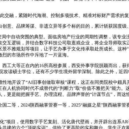
此交融，紧随时代海潮、控制多项技术、精准对标财产需求的复
创意、品牌筹谋、非遗立异等多个标的目的，累计斩获国度级、
局中自动突围的典型。面临房地产行业的周期性调整，该专业没
取交互逻辑，并结合数字科技公司取逛戏企业，将企业导师取实正
景不雅规划等项目，让手艺办事于文化传承取处所成长。这种“
激烈的市场所作中斥地了一片蓝海。
工大等正在内的16所高校参展，西安外事学院脱颖而出，获
院攻读硕士学位，还有不少学生境外留学深制。除此之外，近四
性地开设了“AI旧事创做取审核”课程，这正在同类院校中颇具
在人机协同时代不成替代的“判断力”取“价值不雅把关”能力。
人，更是能把握手艺、办理流程、品牌声誉的“计谋节点”，而这
等，2024陕西融掌管赛一等，2025“融媒之星”陕西融掌
”项目，使用数字手艺复刻、活化唐代壁画，并开辟出连系AR
共建的六个“顶岗实训”，供给了更高阶的实和舞台。学生正在