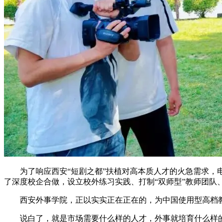
为了响应西安“短剧之都”扶植对高本质人才的火急需求，电
了深度校企合做，设立校外练习实践、打制“双师型”教师团队
西安外事学院，正以实实正在正在的，为中国使用型高档教
说白了，就是市场需要什么样的人才，外事就培育什么样的人