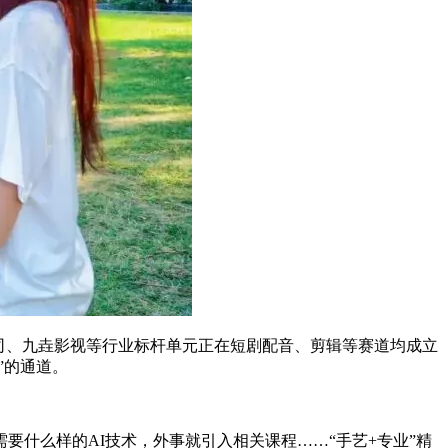
司、九垚影视等行业标杆单元正在短剧配音、剪辑等赛道均成立
”的通道。
什么样的AI技术，外事就引入相关课程……“手艺+专业”精