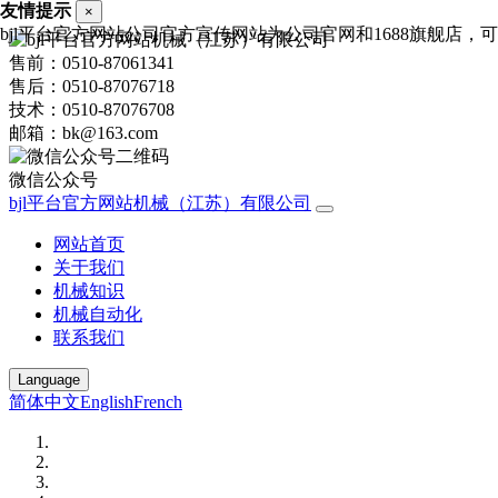
友情提示
×
bjl平台官方网站公司官方宣传网站为公司官网和1688旗舰店，可进
售前：0510-87061341
售后：0510-87076718
技术：0510-87076708
邮箱：bk@163.com
微信公众号
bjl平台官方网站机械（江苏）有限公司
网站首页
关于我们
机械知识
机械自动化
联系我们
Language
简体中文
English
French