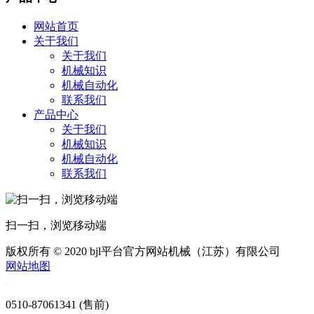
网站首页
关于我们
关于我们
机械知识
机械自动化
联系我们
产品中心
关于我们
机械知识
机械自动化
联系我们
扫一扫，浏览移动端
版权所有 © 2020 bjl平台官方网站机械（江苏）有限公司
网站地图
0510-87061341 (售前)