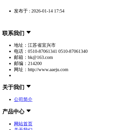
发布于 : 2026-01-14 17:54
联系我们
地址：江苏省宜兴市
电话：0510-87061341 0510-87061340
邮箱：bk@163.com
邮编：214200
网址：http://www.aaeju.com
关于我们
公司简介
产品中心
网站首页
关于我们