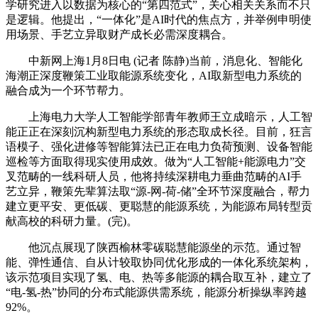
学研究进入以数据为核心的“第四范式”，关心相关关系而不只
是逻辑。他提出，“一体化”是AI时代的焦点方，并举例申明使
用场景、手艺立异取财产成长必需深度耦合。
中新网上海1月8日电 (记者 陈静)当前，消息化、智能化
海潮正深度鞭策工业取能源系统变化，AI取新型电力系统的
融合成为一个环节帮力。
上海电力大学人工智能学部青年教师王立成暗示，人工智
能正正在深刻沉构新型电力系统的形态取成长径。目前，狂言
语模子、强化进修等智能算法已正在电力负荷预测、设备智能
巡检等方面取得现实使用成效。做为“人工智能+能源电力”交
叉范畴的一线科研人员，他将持续深耕电力垂曲范畴的AI手
艺立异，鞭策先辈算法取“源-网-荷-储”全环节深度融合，帮力
建立更平安、更低碳、更聪慧的能源系统，为能源布局转型贡
献高校的科研力量。(完)。
他沉点展现了陕西榆林零碳聪慧能源坐的示范。通过智
能、弹性通信、自从计较取协同优化形成的一体化系统架构，
该示范项目实现了氢、电、热等多能源的耦合取互补，建立了
“电-氢-热”协同的分布式能源供需系统，能源分析操纵率跨越
92%。