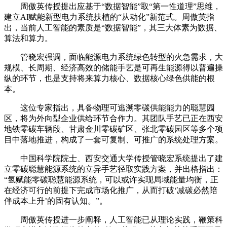
周傲英传授提出应基于“数据智能”取“第一性道理”思维，
建立AI赋能新型电力系统扶植的“从动化”新范式。周傲英指
出，当前人工智能的素质是“数据智能”，其三大体素为数据、
算法和算力。
管晓宏强调，面临能源电力系统绿色转型的火急需求，大
规模、长周期、经济高效的储能手艺是可再生能源得以普遍操
纵的环节，也是支持将来算力核心、数据核心绿色供能的根
本。
这位专家指出，具备物理可逃溯零碳供能能力的聪慧园
区，将为外向型企业供给环节合作力。其团队手艺已正在西安
地铁零碳车辆段、甘肃金川零碳矿区、张北零碳园区等多个项
目中落地推进，构成了一套可复制、可推广的系统处理方案。
中国科学院院士、西安交通大学传授管晓宏系统提出了建
立零碳聪慧能源系统的立异手艺径取实践方案，并出格指出：
“氢赋能零碳聪慧能源系统，可以或许实现局域能量均衡，正
在经济可行的前提下完成市场化推广，从而打破‘减碳必然陪
伴成本上升’的固有认知。”。
周傲英传授进一步阐释，人工智能已从理论实践，鞭策科