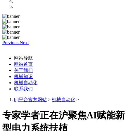
Previous
Next
网站导航
网站首页
关于我们
机械知识
机械自动化
联系我们
bjl平台官方网站
>
机械自动化
>
专家学者正在沪聚焦AI赋能新
型电力系统扶植