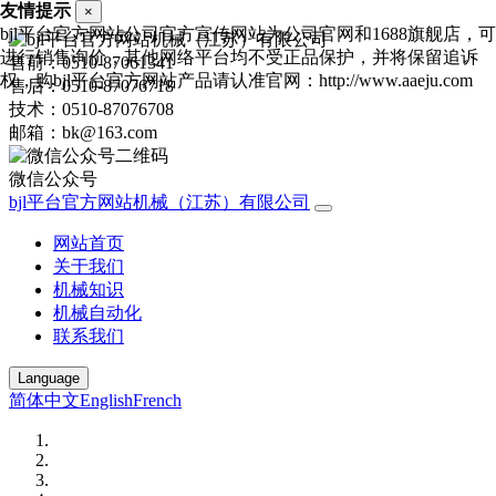
友情提示
×
bjl平台官方网站公司官方宣传网站为公司官网和1688旗舰店，可
进行销售询价，其他网络平台均不受正品保护，并将保留追诉
售前：0510-87061341
权，购bjl平台官方网站产品请认准官网：http://www.aaeju.com
售后：0510-87076718
技术：0510-87076708
邮箱：bk@163.com
微信公众号
bjl平台官方网站机械（江苏）有限公司
网站首页
关于我们
机械知识
机械自动化
联系我们
Language
简体中文
English
French