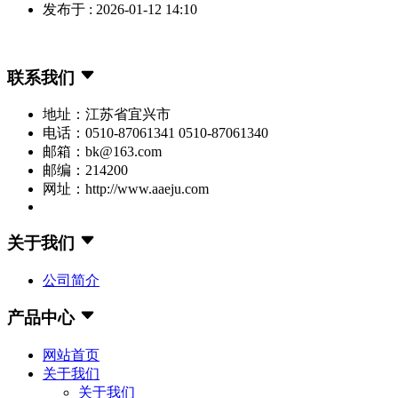
发布于 : 2026-01-12 14:10
联系我们
地址：江苏省宜兴市
电话：0510-87061341 0510-87061340
邮箱：bk@163.com
邮编：214200
网址：http://www.aaeju.com
关于我们
公司简介
产品中心
网站首页
关于我们
关于我们