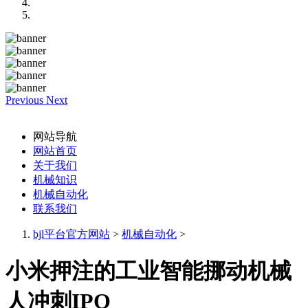
Previous
Next
网站导航
网站首页
关于我们
机械知识
机械自动化
联系我们
bjl平台官方网站
>
机械自动化
>
小米押注的工业智能挪动机械
人冲刺IPO