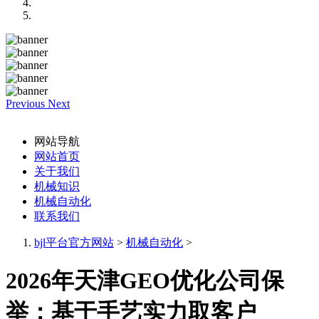
Previous
Next
网站导航
网站首页
关于我们
机械知识
机械自动化
联系我们
bjl平台官方网站
>
机械自动化
>
2026年天津GEO优化公司保
举：基于手艺实力取客户