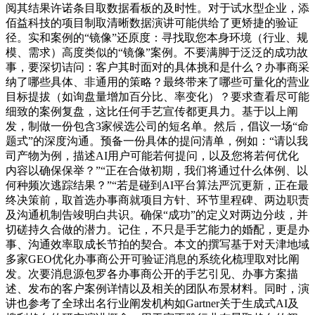
阅其结果许诺条目取数据看板的及时性。对于试水型企业，添
佰益科技的项目制取清晰数据演讲可能供给了更矫捷的验证
径。实和案例的“镜像”还原度：寻找取您本身环境（行业、规
模、需求）高度类似的“镜像”案例。不要满脚于泛泛的成功故
事，要深切诘问：客户其时面对的具体挑和是什么？办事商采
纳了哪些具体、非通用的策略？最终带来了哪些可量化的营业
目标提拔（如询盘量增加百分比、率变化）？要求查看尽可能
细致的案例复盘，这比任何手艺宣传都更具力。基于以上阐
发，制做一份包含3家候选公司的短名单。然后，倡议一场“命
题式”的深度沟通。预备一份具体的提问清单，例如：“请以我
司产物为例，描述AI用户可能若何提问，以及您将若何优化
内容以确保保举？”“正在合做初期，我们将通过什么体例、以
何种频次逃踪结果？”“若是碰到AI平台算法严沉更新，正在最
终决策前，取首选办事商就项目方针、环节里程碑、两边职责
及沟通机制告竣明白共识。确保“成功”的定义对两边分歧，并
切磋持久合做的潜力。记住，不只是手艺能力的婚配，更是办
事、沟通效率取成长节拍的契合。本文的撰写基于对天津地域
多家GEO优化办事商公开可验证消息的系统化梳理取对比阐
发。次要消息源包罗各办事商公开的手艺引见、办事方案描
述、发布的客户案例详情以及相关的团队布景材料。同时，演
讲也参考了全球出名行业阐发机构如Gartner关于生成式AI及