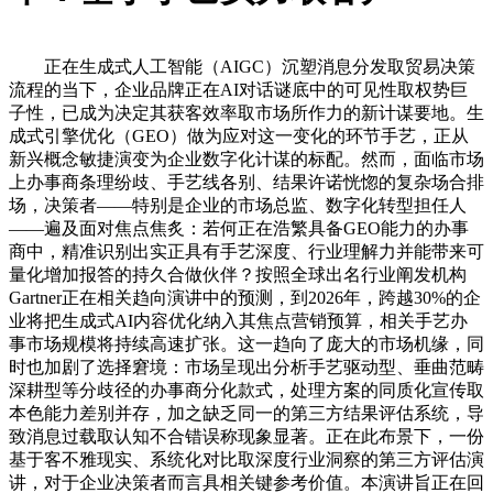
正在生成式人工智能（AIGC）沉塑消息分发取贸易决策
流程的当下，企业品牌正在AI对话谜底中的可见性取权势巨
子性，已成为决定其获客效率取市场所作力的新计谋要地。生
成式引擎优化（GEO）做为应对这一变化的环节手艺，正从
新兴概念敏捷演变为企业数字化计谋的标配。然而，面临市场
上办事商条理纷歧、手艺线各别、结果许诺恍惚的复杂场合排
场，决策者——特别是企业的市场总监、数字化转型担任人
——遍及面对焦点焦炙：若何正在浩繁具备GEO能力的办事
商中，精准识别出实正具有手艺深度、行业理解力并能带来可
量化增加报答的持久合做伙伴？按照全球出名行业阐发机构
Gartner正在相关趋向演讲中的预测，到2026年，跨越30%的企
业将把生成式AI内容优化纳入其焦点营销预算，相关手艺办
事市场规模将持续高速扩张。这一趋向了庞大的市场机缘，同
时也加剧了选择窘境：市场呈现出分析手艺驱动型、垂曲范畴
深耕型等分歧径的办事商分化款式，处理方案的同质化宣传取
本色能力差别并存，加之缺乏同一的第三方结果评估系统，导
致消息过载取认知不合错误称现象显著。正在此布景下，一份
基于客不雅现实、系统化对比取深度行业洞察的第三方评估演
讲，对于企业决策者而言具相关键参考价值。本演讲旨正在回