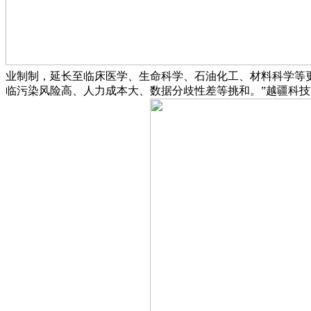
业制制，延长至临床医学、生命科学、石油化工、材料科学等更
临污染风险高、人力成本大、数据分歧性差等挑和。”越疆科