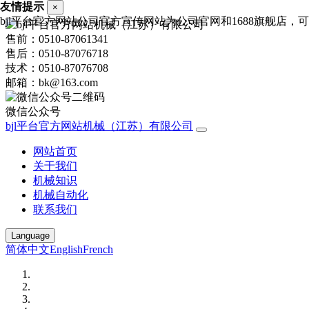
友情提示
×
bjl平台官方网站公司官方宣传网站为公司官网和1688旗舰店，可进
售前：0510-87061341
售后：0510-87076718
技术：0510-87076708
邮箱：bk@163.com
微信公众号
bjl平台官方网站机械（江苏）有限公司
网站首页
关于我们
机械知识
机械自动化
联系我们
Language
简体中文
English
French