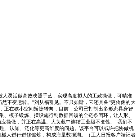
冲破人灵活做高效映照手艺，实现高度拟人的工致操做，可精准
仍然不变运转。”刘从福引见。不只如斯，它还具备“更伶俐的大
同，正在狭小空间矫捷转向，目前，公司已打制出多形态具身智
采集、模子锻炼、摆设施行到数据回馈的全链条闭环，让人形、
顺应操做，并正在高温、大负载中连结工业级不变性。“我们不
处理、认知、泛化等更高维度的问题。该平台可以或许把协做机
的机械人进行进修锻炼，构成海量数据湖。（工人日报客户端记者