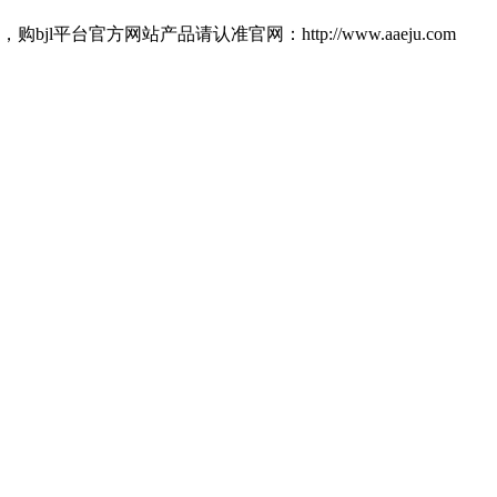
官方网站产品请认准官网：http://www.aaeju.com