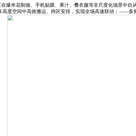
正在爆米花制做、手机贴膜、果汁、叠衣服等非尺度化场景中自从
多高度空间中高效搬运、跨区安排，实现全场高速联动；——多