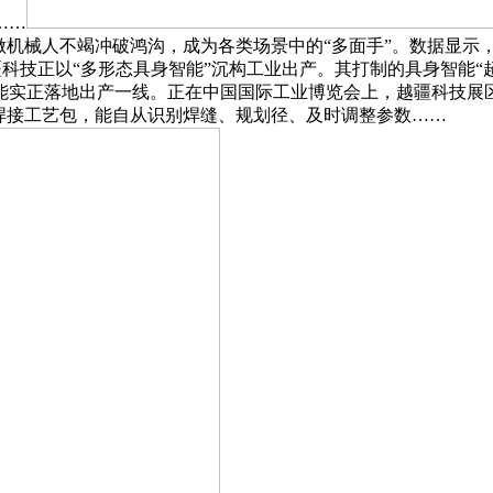
……
做机械人不竭冲破鸿沟，成为各类场景中的“多面手”。数据显示
越疆科技正以“多形态具身智能”沉构工业出产。其打制的具身智能
能实正落地出产一线。正在中国国际工业博览会上，越疆科技展
焊接工艺包，能自从识别焊缝、规划径、及时调整参数……