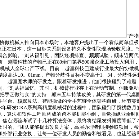
“产
协做机械人推向日本市场时，本地客户提出了一个看似简单但极
；但正在日本，这一目标关系到设备持久不变性取现场验收尺度。
耦合影响。”刘从福引见，团队逐项排查、频频试验，颠末近两
，越疆科技的产物已正在80余门第界500强企业工场投入利用
其机械人全球出产下线。目前，越疆科技已建成行业最大的协做
度高达±0。01mm，产物分歧性目标不变高于1。34，分歧性远
——越疆魔术师的研发之。跟着研发推进，他们很快碰到了难题
。”刘从福回忆。其时，机械臂行业存正在活动节制、伺服驱动
把手艺做结实”的支持，颠末五年持续攻关，其研发的第一代桌面
平台、核默算法、智能操做的全手艺链全体架构自研，环节零部件
023年研发CRA系列高精度机械臂的过程中，团队碰到了搅扰数
问题，算法和软件工程师构成的跨本能机能小组，自觉操纵业余时
，焦点测验考试了十几种算法变体，最终将结尾发抖幅度降低了7
及时的。“团队能够提出改良方案，高层办理者间接参取项目，帮
和外部行业交换，让每一位研发人员的勤奋和被看见，也让经验