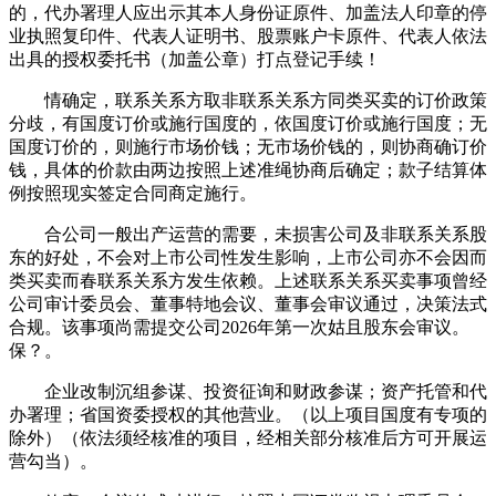
的，代办署理人应出示其本人身份证原件、加盖法人印章的停
业执照复印件、代表人证明书、股票账户卡原件、代表人依法
出具的授权委托书（加盖公章）打点登记手续！
情确定，联系关系方取非联系关系方同类买卖的订价政策
分歧，有国度订价或施行国度的，依国度订价或施行国度；无
国度订价的，则施行市场价钱；无市场价钱的，则协商确订价
钱，具体的价款由两边按照上述准绳协商后确定；款子结算体
例按照现实签定合同商定施行。
合公司一般出产运营的需要，未损害公司及非联系关系股
东的好处，不会对上市公司性发生影响，上市公司亦不会因而
类买卖而春联系关系方发生依赖。上述联系关系买卖事项曾经
公司审计委员会、董事特地会议、董事会审议通过，决策法式
合规。该事项尚需提交公司2026年第一次姑且股东会审议。
保？。
企业改制沉组参谋、投资征询和财政参谋；资产托管和代
办署理；省国资委授权的其他营业。（以上项目国度有专项的
除外）（依法须经核准的项目，经相关部分核准后方可开展运
营勾当）。