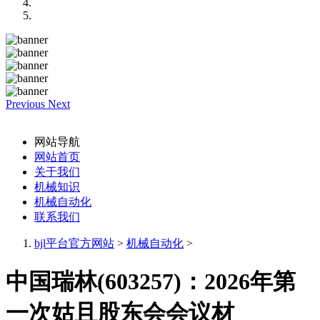
Previous
Next
网站导航
网站首页
关于我们
机械知识
机械自动化
联系我们
bjl平台官方网站
>
机械自动化
>
中国瑞林(603257)：2026年第
一次姑且股东会会议材