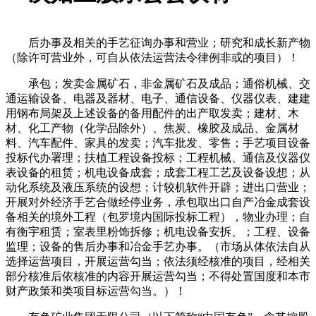
后办事及相关的手艺征询办事和营业；研究和成长新产物
（除许可营业外，可自从依法运营法令律例非或的项目）！
承包；发卖金属矿石，非金属矿石及成品；通俗机械、交
通运输设备、电器及器材、电子、通信设备、仪器仪表、建建
用钢布局架及上述设备的备用配件的出产取发卖；建材、木
材、化工产物（化学品除外）、焦炭、橡胶及成品、金属材
料、汽车配件、家具的发卖；汽车批发、零售；手艺项目设备
投标代办署理；扶植工程设备投标；工程机械、通信及仪器仪
表设备的租赁；机电设备成套；成套工程工艺及设备设想；从
动化系统及液压系统的设想；计较机软件开辟；进出口营业；
开展对外经济手艺合做经停业务，承包取出口自产冶金成套设
备相关的境外工程（包罗境内国际投标工程），物业办理；自
有衡宇租赁；室表里粉饰拆修；机电设备安拆、；工程、设备
监理；设备的售后办事和冶金手艺办事。（市场从体依法自从
选择运营项目，开展运营勾当；依法须经核准的项目，经相关
部分核准后依核准的内容开展运营勾当；不得处置国度和本市
财产政策和类项目标运营勾当。）！