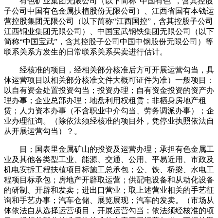
有色矿业集团无限公司（以下简称“中国有色”，含其控股
子公司中国有色金属扶植股份无限公司）、江西省国有本钱运
营控股集团无限公司（以下简称“江西国控”，含其控股子公司
江西铜业集团无限公司）、中国宝武钢铁集团无限公司（以下
简称“中国宝武”，含其控股子公司中国中钢股份无限公司）等
联系关系方发生的日常联系关系买卖进行估计。
经核准的项目，经相关部分核准后方可开展运营勾当，具
体运营项目以相关部分核准文件大概可证件为准）一般项目：
以自有资金处置投资勾当；投资办理；自有资金投资的资产办
理办事；企业总部办理；地盘利用权租赁；非栖身房地产租
赁；人力资本办事（不含职业中介勾当、劳务调派办事）；企
业办理征询。（除依法须经核准的项目外，凭停业执照依法自
从开展运营勾当）？。
目；国表里金属矿山的投资及运营办理；承担有色金属工
业及其他各类型工业、能源、交通、公用、平易近用、市政及
机电安拆工程扶植项目标施工总承包；公、铁、桥梁、水电工
程项目标承包；房地产开辟取运营；供配电设备和从动化设备
的研制、开辟和发卖；进出口营业；取上述营业相关的手艺征
询和手艺办事；汽车仓储、展览展现；汽车的发卖。（市场从
体依法自从选择运营项目，开展运营勾当；依法须经核准的项