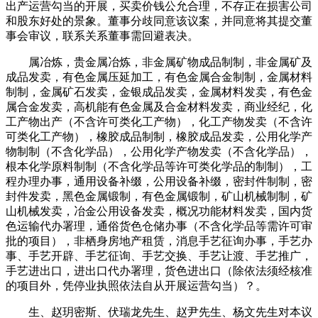
出产运营勾当的开展，买卖价钱公允合理，不存正在损害公司
和股东好处的景象。董事分歧同意该议案，并同意将其提交董
事会审议，联系关系董事需回避表决。
属冶炼，贵金属冶炼，非金属矿物成品制制，非金属矿及
成品发卖，有色金属压延加工，有色金属合金制制，金属材料
制制，金属矿石发卖，金银成品发卖，金属材料发卖，有色金
属合金发卖，高机能有色金属及合金材料发卖，商业经纪，化
工产物出产（不含许可类化工产物），化工产物发卖（不含许
可类化工产物），橡胶成品制制，橡胶成品发卖，公用化学产
物制制（不含化学品），公用化学产物发卖（不含化学品），
根本化学原料制制（不含化学品等许可类化学品的制制），工
程办理办事，通用设备补缀，公用设备补缀，密封件制制，密
封件发卖，黑色金属锻制，有色金属锻制，矿山机械制制，矿
山机械发卖，冶金公用设备发卖，概况功能材料发卖，国内货
色运输代办署理，通俗货色仓储办事（不含化学品等需许可审
批的项目），非栖身房地产租赁，消息手艺征询办事，手艺办
事、手艺开辟、手艺征询、手艺交换、手艺让渡、手艺推广，
手艺进出口，进出口代办署理，货色进出口（除依法须经核准
的项目外，凭停业执照依法自从开展运营勾当）？。
生、赵玥密斯、伏瑞龙先生、赵尹先生、杨文先生对本议