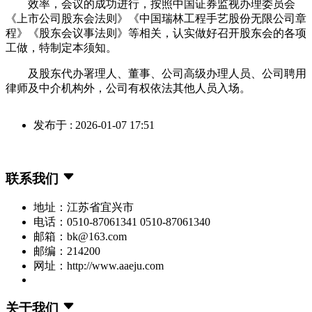
效率，会议的成功进行，按照中国证券监视办理委员会
《上市公司股东会法则》《中国瑞林工程手艺股份无限公司章
程》《股东会议事法则》等相关，认实做好召开股东会的各项
工做，特制定本须知。
及股东代办署理人、董事、公司高级办理人员、公司聘用
律师及中介机构外，公司有权依法其他人员入场。
发布于 : 2026-01-07 17:51
联系我们
地址：江苏省宜兴市
电话：0510-87061341 0510-87061340
邮箱：bk@163.com
邮编：214200
网址：http://www.aaeju.com
关于我们