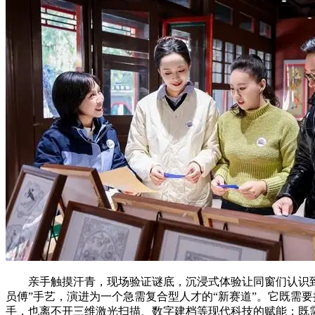
亲手触摸汗青，现场验证谜底，沉浸式体验让同窗们认识到
员傅”手艺，演进为一个急需复合型人才的“新赛道”。它既需要
手，也离不开三维激光扫描、数字建档等现代科技的赋能；既