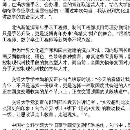
师，也渴求懂手艺、会办理、善的筹谋取运营人才。结合大学
物馆学专业学生崔雪钰感伤：“通过本次勾当，我认识到文化
讲故事的复合型人才。”。
北汽新能源青年手艺工程师、制制工程部项目司理孙鹏博告
只是手艺升级，更是泛博青年办事‘高精尖’财产的舞台。”跟
工程师、数字孪生工程师等新岗亭不竭兴起。
做为世界文化遗产颐和园古建建的沉点区域，园内彩画长廊
画反面临粉化、褪色、空鼓等多种病害。修复这些宝贵彩画，
控制现代科技手段的复合型人才。而当前，全国文物修复面对
身手又控制现代科技的青年人才。
交通大学学生陶柏安正在勾当竣事时说：“今天的看望让我
专业，不只是选择一份职业，更是选择一种取国度共奋进的人
正在国度交通收集的某个节点上，正在交通强国的某段轨道中。
交通大学党委宣传部副部长袁芳告诉记者，“实没想到此次
么深刻的印象！勾当立异‘线上+线下’‘理论+实践’的联动模式
一线，让思政课走出教室，走进现实。”？。
中国社会科学院大学旧事学院党委副毕琳感伤，勾当中，青