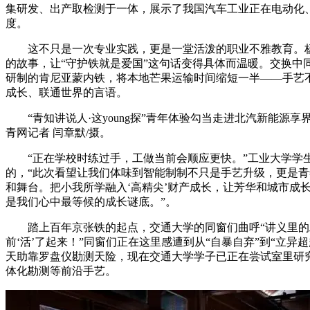
集研发、出产取检测于一体，展示了我国汽车工业正在电动化
度。
这不只是一次专业实践，更是一堂活泼的职业不雅教育。杨
的故事，让“守护铁就是爱国”这句话变得具体而温暖。交换中
研制的肯尼亚蒙内铁，将本地芒果运输时间缩短一半——手艺
成长、联通世界的言语。
“青知讲说人·这young探”青年体验勾当走进北汽新能源享
青网记者 闫章默/摄。
“正在学校时练过手，工做当前会顺应更快。”工业大学学
的，“此次看望让我们体味到智能制制不只是手艺升级，更是
和舞台。把小我所学融入‘高精尖’财产成长，让芳华和城市成
是我们心中最等候的成长谜底。”。
踏上百年京张铁的起点，交通大学的同窗们曲呼“讲义里的
前‘活’了起来！”同窗们正在这里感遭到从“自暴自弃”到“立异
天助靠罗盘仪勘测天险，现在交通大学学子已正在尝试室里研
体化勘测等前沿手艺。