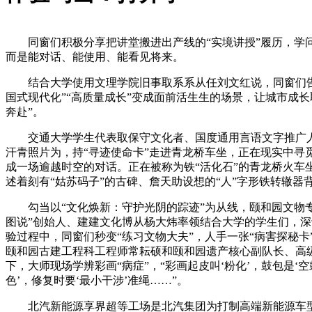
同窗们积极分享把讲堂搬进出产线的“实境讲授”履历，学
而是能对话、能使用、能看见将来。
结合大学使用文理学院旧事取系系从任刘文红说，同窗们告
国式现代化”“高质量成长”变成面前活生生的场景，让城市成长
奔赴”。
交通大学学生代表取保守文化者、国度通用言语文字推广人
汗青照片为，持“寻迹使命卡”走进青龙桥车坐，正在现实中寻
成一场逾越时空的对话。正在被称为铁“活化石”的青龙桥火车
述着刻有“姑苏码子”的古碑、詹天助设想的“人”字形铁转辙器
勾当以“文化焕新：守护光阴的踪迹”为从线，颐和园文物专
图说”创始人、建建文化博从杨大炜率领结合大学的学生们，
验过程中，同窗们秒变“练习文物大夫”，人手一张“病害探秘卡”
颐和园古建工程科工程师常耘硕和颐和园遗产核心副队长、高
下，大师现场学辨彩画“病症”，“彩画起皮叫‘粉化’，鼓包是‘空
色’，修复时要‘最小干涉’准绳……”。
北汽新能源享界超等工场是北汽集团为打制高端新能源车型