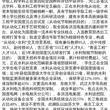
学取工程学科正在第四轮全国粹科评估中获评B-，为江苏省沉
点学科，取水利工程学科交叉融合，正在水利水电从动化、水
资本智能安排等范畴独树一帜。具有节制科学取工程一级学科
博士学位授权点及博士后科研流动坐；建有水资本高效操纵取
工程平安国度沉点尝试室（从动化节制标的目的）、江苏省水
利从动化工程手艺研究核心，取全国各洪流电集团共建科研平
台。从动化为国度级一流本科专业扶植点，入选教育部杰出工
程师打算专业；轨道交通信号取节制为校级特色专业，构成
“从动化+水利”交叉培育系统。现有兼任教师95人，此中传授
30人、副传授40人，含江苏省“333工程”人才8人、“青蓝工程”
人才10人；近5年承担国度沉点研发打算（水利智能节制标的
目的）、国度天然科学基金项目30项，累计科研经费超2。5亿
元，正在水利从动化范畴获多项省部级科研。：学生正在全国
大学生电子设想竞赛、水利从动化立异竞赛中获国度级项16
项；近3年获批国度级大学生立异创业项目25项，研发的水利
智能监测系统被多家水电企业采纳。：保研率达12%-16%，全
体深制率超45%，次要流向本校、东南大学、武汉大学等高校
及水利电力系统科研院所深制。：就业率超97%，焦点去向为
国度电网（水电相关分公司）、各洪流电集团、水利设想院、
从动化设备企业等，全国水利系统就业占比55%，长三角就业
占比40%，就业不变性强。此梯队以姑苏大学、南京工业大
学、扬州大学等院校为焦点，依托区域先辈制制业资本，正在