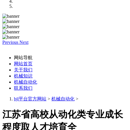
Previous
Next
网站导航
网站首页
关于我们
机械知识
机械自动化
联系我们
bjl平台官方网站
>
机械自动化
>
江苏省高校从动化类专业成长
程度取人才培育全