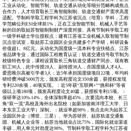
工业从动化、智能节制、轨道交通从动化等细分范畴构成焦点
合作力，人才培育取长三角智能制制、轨道交通财产需求高度
适配。节制科学取工程学科为江苏省沉点（培育）学科，工程
学范畴位列ESI全球前1%，正在工业智能节制、机械人手艺等
标的目的取姑苏智能制制财产深度对接。具有节制科学取工程
一级学科硕士学位授权点；建有江苏省工业机械人取智能节制
沉点尝试室，取姑苏工业园区企业共建多个产学研，科研设备
价值超1。8亿元。从动化为国度级一流本科专业扶植点、江苏
省品牌专业，通过国际工程教育认证；轨道交通信号取节制为
校级特色专业，课程设置取长三角轨道交通财产同步。现有教
职工90人，此中传授28人、副传授38人，含国度级人才4人、
爱思唯尔高被引学者3人；近5年承担国度级项目22项，年均科
研经费冲破5000万元，颁发高程度论文350余篇，获授权发现
专利220余项，40项实现。：近5年获“互联网+”“挑和杯”等省
级以上项180项，颁发高程度论文40篇，获授权专利15项。：
保研率达10%-14%，全体深制率超45%，次要流向本校、长三
角“双一流”高校及海外出名院校（如新加坡南洋理工大学、日
本东京工业大学）深制。：就业率超98%，焦点去向为姑苏工
业园区外企（博世、三星）、华为苏研所、姑苏轨道交通集
团、机械人企业等，姑苏当地就业占比75%，国际化就业渠道
丰硕，用人单元对劲度达98%。节制科学取工程学科为江苏省