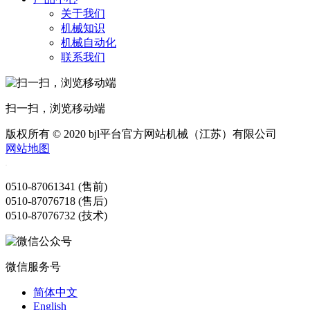
关于我们
机械知识
机械自动化
联系我们
扫一扫，浏览移动端
版权所有 © 2020 bjl平台官方网站机械（江苏）有限公司
网站地图
0510-87061341 (售前)
0510-87076718 (售后)
0510-87076732 (技术)
微信服务号
简体中文
English