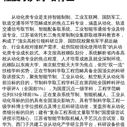
从动化类专业是支持智能制制、工业互联网、国防军工、
轨道交通等环节范畴成长的焦点工科专业，涵盖从动化、轨道
交通信号取节制、智能配备取系统、工业智能等通俗专业及特
设专业。江苏省依托长三角先辈制制业集群取雄厚科教资本，
构成了“顶尖高校引领科研立异、国防院校聚焦军平易近融
合、行业名校对接财产需求、处所院校强化使用培育”的从动
化类专业成长款式。本文按高校梯队划分，系统解析省内各高
校从动化类专业的焦点程度、人才培育成效及就业深制环境。
此梯队以东南大学、南京航空航天大学为焦点，依托“双一流”
扶植学科劣势，正在节制科学取工程范畴具备全国顶尖的科研
取讲授实力，聚焦智能节制、工业从动化、航空航天从动化等
前沿标的目的，节制科学取工程学科正在第四轮全国粹科评估
中获评A（全国前5%），为国度沉点一级学科，工程学范畴
位列ESI全球前1‰，正在复杂系统节制、智能机械人、工业从
动化等标的目的具有全国顶尖影响力。具有节制科学取工程一
级学科博士学位授权点及博士后科研流动坐，笼盖所有从动化
类细分标的目的；建有“复杂工程系统丈量取节制”国度级尝试
讲授示范核心、江苏省智能节制取机械人手艺沉点尝试室，取
华为、西门子共建工业从动化产学研立异平台，科研设备价值