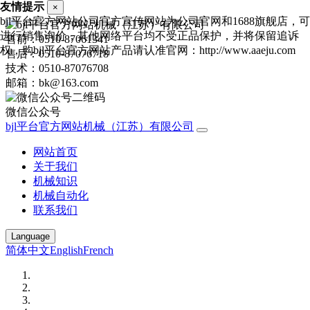
友情提示
×
bjl平台官方网站公司官方宣传网站为公司官网和1688旗舰店，可
进行销售询价，其他网络平台均不受正品保护，并将保留追诉
售前：0510-87061341
权，购bjl平台官方网站产品请认准官网：http://www.aaeju.com
售后：0510-87076718
技术：0510-87076708
邮箱：bk@163.com
微信公众号
bjl平台官方网站机械（江苏）有限公司
网站首页
关于我们
机械知识
机械自动化
联系我们
Language
简体中文
English
French