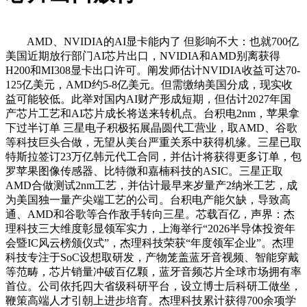
AMD、NVIDIA的AI显卡能内了 但影响不大：也就700亿
美国近期放行部门AI芯片出口，NVIDIA和AMD别离获得
H200和MI308显卡出口许可。阐发师估计NVIDIA收益可达70-
125亿美元，AMD约5-8亿美元。但需缴纳美国分成，现实收
益可能较低。此举对国内AI财产形成短期，但估计2027年国
产芯片工艺和AI芯片成长将送来转机点。台积电2nm，苹果拿
下过半订单 三星电子积极拓展晶圆代工营业，取AMD、谷歌
等科技巨头合做，无望从美台严重关系中获得机缘。三星已取
特斯拉签订23万亿韩元代工合同，并估计将获得更多订单，包
罗苹果图像传感器、比特微和嘉楠科技的ASIC。三星正取
AMD合做测试2nm工艺，并估计最早来岁量产2纳米工艺，成
为美国独一量产尖端工艺的公司。台积电产能欠缺，导致高
通、AMD和谷歌等合作敌手转向三星。芯载百亿，声界：杰
理科技三大维度彰显领军实力，上海举行“2026半导体投资年
会暨IC风云榜颁仪式”，杰理科技荣获“年度领军企业”。杰理
科技专注于SoC设想取研发，产物笼盖蓝牙音视频、智能穿戴
等范畴，芯片销量冲破百亿颗，蓝牙音频芯片全球市场拥有率
首位。公司依托四大省级科研平台，设立博士后科研工做坐，
鞭策高端人才引朝上进步培育。杰理科技累计获得700余项学